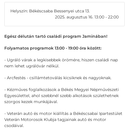
Helyszín: Békéscsaba Bessenyei utca 13.
2025. augusztus 16. 13:00 - 22:00
Egész délután tartó családi program Jaminában!
Folyamatos programok 13:00 - 19:00 óra között:
- Ugráló várak a legkisebbek örömére, hiszen családi nap
nem lehet ugrálóvár nélkül.
- Arcfestés - csillámtetoválás kicsiknek és nagyoknak.
- Kézműves foglalkozások a Békés Megyei Népművészeti
Egyesülettel, ahol szebbnél szebb alkotások születhetnek
szorgos kezek munkájával.
- Veterán autó és motor kiállítás a Békéscsabai Ipartestület
Veterán Motorosok Klubja tagjainak autó és motor
csodáival.