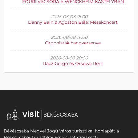
FŐÚRI VACSORA A WENCKHEIM-KASTÉLYBAN
2026-08-08 18:00
Danny Bain & Ágoston Béla: Mesekoncert
2026-08-08 19:00
Orgonisták hangversenye
2026-08-08 20:00
Rácz Gergő és Orsovai Reni
Békéscsaba Megyei Jogú Város turisztikai honlapját a
Békéscsabai Turisztikai Egyesület szerkeszti.