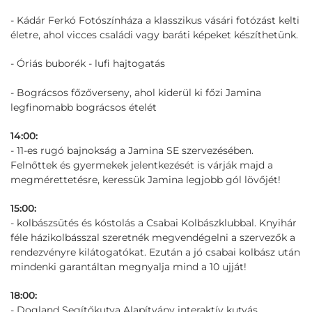
- Kádár Ferkó Fotószínháza a klasszikus vásári fotózást kelti
életre, ahol vicces családi vagy baráti képeket készíthetünk.
- Óriás buborék - lufi hajtogatás
- Bográcsos főzőverseny, ahol kiderül ki főzi Jamina
legfinomabb bográcsos ételét
14:00:
- 11-es rugó bajnokság a Jamina SE szervezésében.
Felnőttek és gyermekek jelentkezését is várják majd a
megmérettetésre, keressük Jamina legjobb gól lövőjét!
15:00:
- kolbászsütés és kóstolás a Csabai Kolbászklubbal. Knyihár
féle házikolbásszal szeretnék megvendégelni a szervezők a
rendezvényre kilátogatókat. Ezután a jó csabai kolbász után
mindenki garantáltan megnyalja mind a 10 ujját!
18:00:
- Dogland Segítőkutya Alapítvány interaktív kutyás