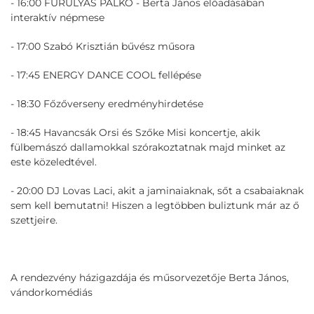
- 16:00 FURULYÁS PALKÓ - Berta János előadásában
interaktív népmese
- 17:00 Szabó Krisztián bűvész műsora
- 17:45 ENERGY DANCE COOL fellépése
- 18:30 Főzőverseny eredményhirdetése
- 18:45 Havancsák Orsi és Szőke Misi koncertje, akik
fülbemászó dallamokkal szórakoztatnak majd minket az
este közeledtével.
- 20:00 DJ Lovas Laci, akit a jaminaiaknak, sőt a csabaiaknak
sem kell bemutatni! Hiszen a legtöbben buliztunk már az ő
szettjeire.
A rendezvény házigazdája és műsorvezetője Berta János,
vándorkomédiás