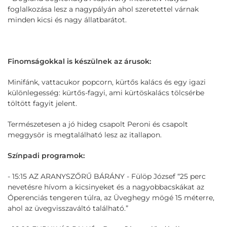
foglalkozása lesz a nagypályán ahol szeretettel várnak
minden kicsi és nagy állatbarátot.
Finomságokkal is készülnek az árusok:
Minifánk, vattacukor popcorn, kürtős kalács és egy igazi
különlegesség: kürtős-fagyi, ami kürtöskalács tölcsérbe
töltött fagyit jelent.
Természetesen a jó hideg csapolt Peroni és csapolt
meggysör is megtalálható lesz az itallapon.
Színpadi programok:
- 15:15 AZ ARANYSZŐRŰ BÁRÁNY - Fülöp József “25 perc
nevetésre hívom a kicsinyeket és a nagyobbacskákat az
Óperenciás tengeren túlra, az Üveghegy mögé 15 méterre,
ahol az üvegvisszaváltó található.”