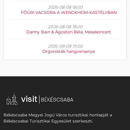
2026-08-08 18:00
FŐÚRI VACSORA A WENCKHEIM-KASTÉLYBAN
2026-08-08 18:00
Danny Bain & Ágoston Béla: Mesekoncert
2026-08-08 19:00
Orgonisták hangversenye
Békéscsaba Megyei Jogú Város turisztikai honlapját a
Békéscsabai Turisztikai Egyesület szerkeszti.