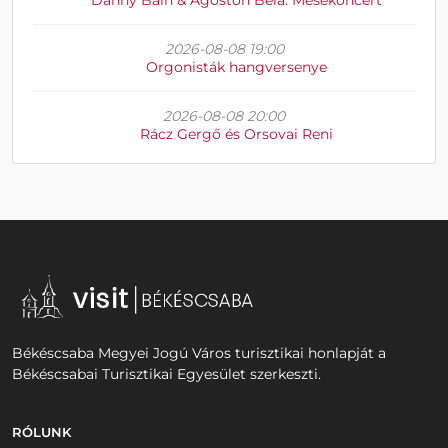
Danny Bain & Ágoston Béla: Mesekoncert
2026-08-08 19:00
Orgonisták hangversenye
2026-08-08 20:00
Rácz Gergő és Orsovai Reni
Békéscsaba Megyei Jogú Város turisztikai honlapját a
Békéscsabai Turisztikai Egyesület szerkeszti.
RÓLUNK