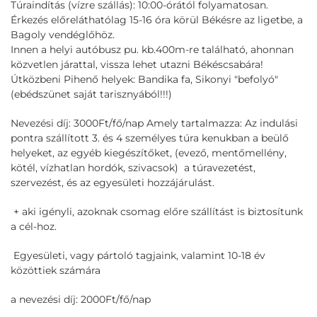
Túraindítás (vízre szállás): 10:00-órától folyamatosan.
Érkezés előreláthatólag 15-16 óra körül Békésre az ligetbe, a
Bagoly vendéglőhöz.
Innen a helyi autóbusz pu. kb.400m-re található, ahonnan
közvetlen járattal, vissza lehet utazni Békéscsabára!
Útközbeni Pihenő helyek: Bandika fa, Sikonyi "befolyó"
(ebédszünet saját tarisznyából!!!)
Nevezési díj: 3000Ft/fő/nap Amely tartalmazza: Az indulási
pontra szállított 3. és 4 személyes túra kenukban a beülő
helyeket, az egyéb kiegészítőket, (evező, mentőmellény,
kötél, vízhatlan hordók, szivacsok) a túravezetést,
szervezést, és az egyesületi hozzájárulást.
+ aki igényli, azoknak csomag előre szállítást is biztosítunk
a cél-hoz.
Egyesületi, vagy pártoló tagjaink, valamint 10-18 év
közöttiek számára
a nevezési díj: 2000Ft/fő/nap