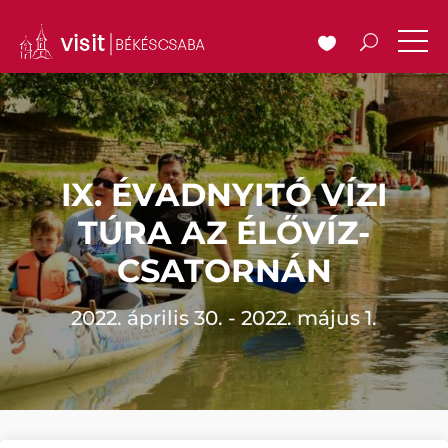
IX. ÉVADNYITÓ VÍZI
TÚRA AZ ÉLŐVÍZ-
CSATORNÁN
2022. április 30. - 2022. május 1.