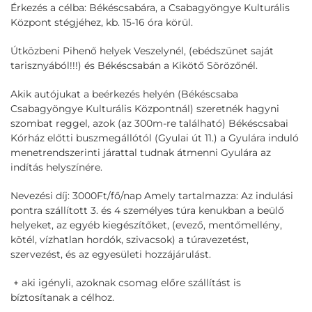
Érkezés a célba: Békéscsabára, a Csabagyöngye Kulturális
Központ stégjéhez, kb. 15-16 óra körül.
Útközbeni Pihenő helyek Veszelynél, (ebédszünet saját
tarisznyából!!!) és Békéscsabán a Kikötő Sörözőnél.
Akik autójukat a beérkezés helyén (Békéscsaba
Csabagyöngye Kulturális Központnál) szeretnék hagyni
szombat reggel, azok (az 300m-re található) Békéscsabai
Kórház előtti buszmegállótól (Gyulai út 11.) a Gyulára induló
menetrendszerinti járattal tudnak átmenni Gyulára az
indítás helyszínére.
Nevezési díj: 3000Ft/fő/nap Amely tartalmazza: Az indulási
pontra szállított 3. és 4 személyes túra kenukban a beülő
helyeket, az egyéb kiegészítőket, (evező, mentőmellény,
kötél, vízhatlan hordók, szivacsok) a túravezetést,
szervezést, és az egyesületi hozzájárulást.
+ aki igényli, azoknak csomag előre szállítást is
bíztosítanak a célhoz.