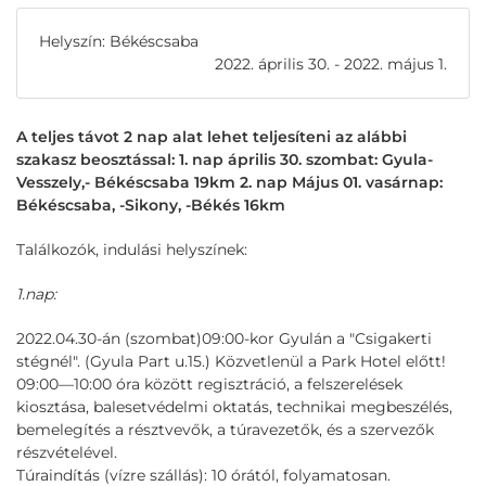
Helyszín: Békéscsaba
2022. április 30. - 2022. május 1.
A teljes távot 2 nap alat lehet teljesíteni az alábbi
szakasz beosztással: 1. nap április 30. szombat: Gyula-
Vesszely,- Békéscsaba 19km 2. nap Május 01. vasárnap:
Békéscsaba, -Sikony, -Békés 16km
Találkozók, indulási helyszínek:
1.nap:
2022.04.30-án (szombat)09:00-kor Gyulán a "Csigakerti
stégnél". (Gyula Part u.15.) Közvetlenül a Park Hotel előtt!
09:00—10:00 óra között regisztráció, a felszerelések
kiosztása, balesetvédelmi oktatás, technikai megbeszélés,
bemelegítés a résztvevők, a túravezetők, és a szervezők
részvételével.
Túraindítás (vízre szállás): 10 órától, folyamatosan.