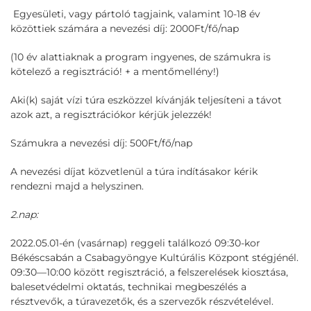
Egyesületi, vagy pártoló tagjaink, valamint 10-18 év
közöttiek számára a nevezési díj: 2000Ft/fő/nap
(10 év alattiaknak a program ingyenes, de számukra is
kötelező a regisztráció! + a mentőmellény!)
Aki(k) saját vízi túra eszközzel kívánják teljesíteni a távot
azok azt, a regisztrációkor kérjük jelezzék!
Számukra a nevezési díj: 500Ft/fő/nap
A nevezési díjat közvetlenül a túra indításakor kérik
rendezni majd a helyszinen.
2.nap:
2022.05.01-én (vasárnap) reggeli találkozó 09:30-kor
Békéscsabán a Csabagyöngye Kultúrális Központ stégjénél.
09:30—10:00 között regisztráció, a felszerelések kiosztása,
balesetvédelmi oktatás, technikai megbeszélés a
résztvevők, a túravezetők, és a szervezők részvételével.