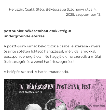
Helyszín: Csakk Stég, Békéscsaba Széchenyi utca 4.
2025. szeptember 13.
postpunk# békéscsaba# csakkstég #
undergroundéletérzés
A poszt-punk ismét beköltözik a csabai éjszakába - nyers,
őszinte sötéten lüktető hangzással, mély dallamokkal,
posztpunk energiákkal! Ne hagyják ki ha szeretik a műfaj
őszinteségét és a zenei határfeszegetést!
A belépés szabad. A hatás maradandó.