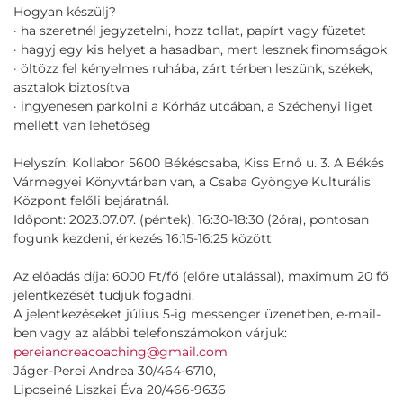
Hogyan készülj?
· ha szeretnél jegyzetelni, hozz tollat, papírt vagy füzetet
· hagyj egy kis helyet a hasadban, mert lesznek finomságok
· öltözz fel kényelmes ruhába, zárt térben leszünk, székek,
asztalok biztosítva
· ingyenesen parkolni a Kórház utcában, a Széchenyi liget
mellett van lehetőség
Helyszín: Kollabor 5600 Békéscsaba, Kiss Ernő u. 3. A Békés
Vármegyei Könyvtárban van, a Csaba Gyöngye Kulturális
Központ felőli bejáratnál.
Időpont: 2023.07.07. (péntek), 16:30-18:30 (2óra), pontosan
fogunk kezdeni, érkezés 16:15-16:25 között
Az előadás díja: 6000 Ft/fő (előre utalással), maximum 20 fő
jelentkezését tudjuk fogadni.
A jelentkezéseket július 5-ig messenger üzenetben, e-mail-
ben vagy az alábbi telefonszámokon várjuk:
pereiandreacoaching@gmail.com
Jáger-Perei Andrea 30/464-6710,
Lipcseiné Liszkai Éva 20/466-9636