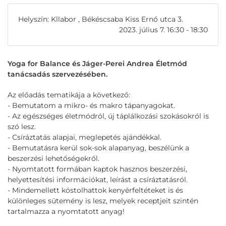
Helyszín: Kllabor , Békéscsaba Kiss Ernő utca 3.
2023. július 7. 16:30 - 18:30
Yoga for Balance és Jáger-Perei Andrea Életmód
tanácsadás szervezésében.
Az előadás tematikája a következő:
- Bemutatom a mikro- és makro tápanyagokat.
- Az egészséges életmódról, új táplálkozási szokásokról is
szó lesz.
- Csíráztatás alapjai, meglepetés ajándékkal.
- Bemutatásra kerül sok-sok alapanyag, beszélünk a
beszerzési lehetőségekről.
- Nyomtatott formában kaptok hasznos beszerzési,
helyettesítési információkat, leírást a csíráztatásról.
- Mindemellett kóstolhattok kenyérfeltéteket is és
különleges sütemény is lesz, melyek receptjeit szintén
tartalmazza a nyomtatott anyag!