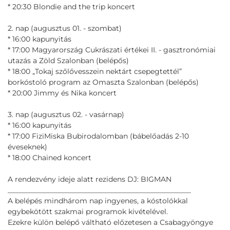
* 20:30 Blondie and the trip koncert
2. nap (augusztus 01. - szombat)
* 16:00 kapunyitás
* 17:00 Magyarország Cukrászati értékei II. - gasztronómiai
utazás a Zöld Szalonban (belépős)
* 18:00 „Tokaj szőlővesszein nektárt csepegtettél”
borkóstoló program az Omaszta Szalonban (belépős)
* 20:00 Jimmy és Nika koncert
3
. nap (augusztus 02. - vasárnap)
* 16:00 kapunyitás
* 17:00 FiziMiska Bubirodalomban (bábelőadás 2-10
éveseknek)
* 18:00 Chained koncert
A rendezvény ideje alatt rezidens DJ: BIGMAN
___________________________________________________
A belépés mindhárom nap ingyenes, a kóstolókkal
egybekötött szakmai programok kivételével.
Ezekre külön belépő váltható előzetesen a Csabagyöngye