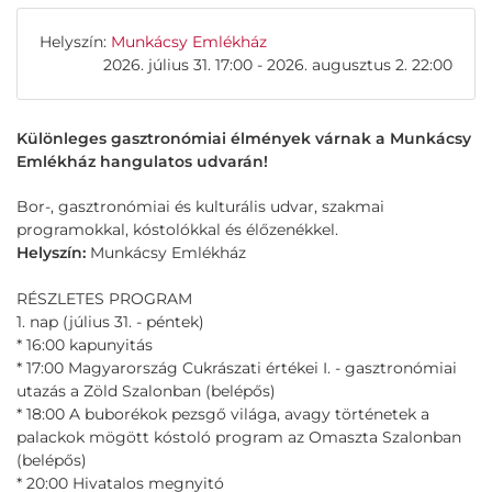
Helyszín:
Munkácsy Emlékház
2026. július 31. 17:00 - 2026. augusztus 2. 22:00
Különleges gasztronómiai élmények várnak a Munkácsy
Emlékház hangulatos udvarán!
Bor-, gasztronómiai és kulturális udvar, szakmai
programokkal, kóstolókkal és élőzenékkel.
Helyszín:
Munkácsy Emlékház
RÉSZLETES PROGRAM
1. nap (július 31. - péntek)
* 16:00 kapunyitás
* 17:00 Magyarország Cukrászati értékei I. - gasztronómiai
utazás a Zöld Szalonban (belépős)
* 18:00 A buborékok pezsgő világa, avagy történetek a
palackok mögött kóstoló program az Omaszta Szalonban
(belépős)
* 20:00 Hivatalos megnyitó