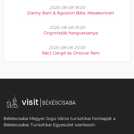
2026-08-08 18:00
Danny Bain & Ágoston Béla: Mesekoncert
2026-08-08 19:00
Orgonisták hangversenye
2026-08-08 20:00
Rácz Gergő és Orsovai Reni
Békéscsaba Megyei Jogú Város turisztikai honlapját a
Békéscsabai Turisztikai Egyesület szerkeszti.