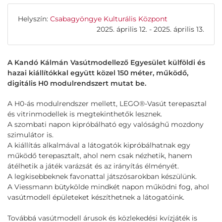
Helyszín:
Csabagyöngye Kulturális Központ
2025. április 12. - 2025. április 13.
A Kandó Kálmán Vasútmodellező Egyesület külföldi és
hazai kiállítókkal együtt közel 150 méter, működő,
digitális H0 modulrendszert mutat be.
A H0-ás modulrendszer mellett, LEGO®-Vasút terepasztal
és vitrinmodellek is megtekinthetők lesznek.
A szombati napon kipróbálható egy valósághű mozdony
szimulátor is.
A kiállítás alkalmával a látogatók kipróbálhatnak egy
működő terepasztalt, ahol nem csak nézhetik, hanem
átélhetik a játék varázsát és az irányítás élményét.
A legkisebbeknek favonattal játszósarokban készülünk.
A Viessmann bütykölde mindkét napon működni fog, ahol
vasútmodell épületeket készíthetnek a látogatóink.
Továbbá vasútmodell árusok és közlekedési kvízjáték is