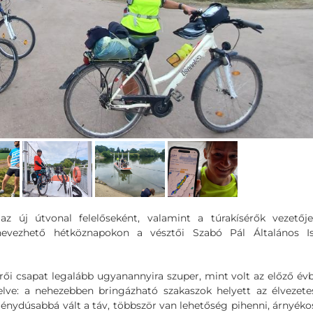
 az új útvonal felelőseként, valamint a túrakísérők vezetőj
vezhető hétköznapokon a vésztői Szabó Pál Általános Is
érői csapat legalább ugyanannyira szuper, mint volt az előző év
elve: a nehezebben bringázható szakaszok helyett az élvezet
ménydúsabbá vált a táv, többször van lehetőség pihenni, árnyék