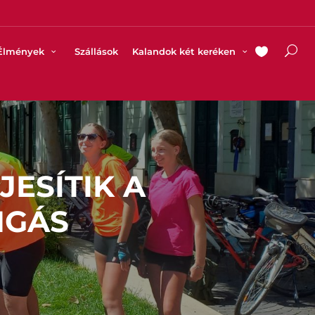
Élmények
Szállások
Kalandok két keréken
JESÍTIK A
NGÁS