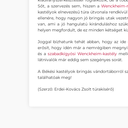
kiadványszerkesztéssel foglalkozik, de a töb
Sőt, a szervezés sem, hiszen a
Wenckheim-r
kastélyok elnevezésű túra útvonala rendkívül
ellenére, hogy nagyon jó bringás utak vezetn
van, ami a jó hangulatú kiránduláshoz szük
helyen megfordult, de ez minden kétséget ki
Joggal bízhatunk tehát abban, hogy az ide 
erősít, hogy idén már a nemrégiben megny
és a
szabadkígyósi Wenckheim-kastély
melle
látnivalók már eddig sem szegényes sorát.
A Békési kastélyok bringás vándortáborról s
találhatóak meg!
(Szerző: Erdei-Kovács Zsolt túrakísérő)