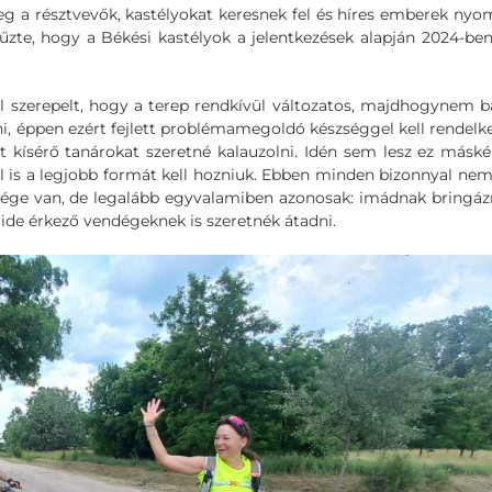
g a résztvevők, kastélyokat keresnek fel és híres emberek ny
zte, hogy a Békési kastélyok a jelentkezések alapján 2024-ben
el szerepelt, hogy a terep rendkívül változatos, majdhogynem 
lni, éppen ezért fejlett problémamegoldó készséggel kell rendelk
et kísérő tanárokat szeretné kalauzolni. Idén sem lesz ez máské
l is a legjobb formát kell hozniuk. Ebben minden bizonnyal nem
ége van, de legalább egyvalamiben azonosak: imádnak bringáz
 ide érkező vendégeknek is szeretnék átadni.