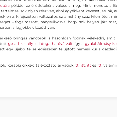
biekhez hasonlóan tőle sem áll távol a bringatúrákon való részv
etúra
például az ő ötleteként valósult meg. Mint mondta: a B
 tartalmas, sok olyan rész van, ahol egyébként keveset járunk, 
ek erre. Kifejezetten változatos ez a néhány száz kilométer, m
séges – fogalmazott, hangsúlyozva, hogy sok helyen járt már
záróan a legjobbak között van.
érkező bringás vándorok is hasonlóan fognak vélekedni, amit 
itott
geszti kastély is látogathatóvá vált
, így a
gyulai Almásy-ka
tt egy újabb, teljes egészében felújított nemesi kúria gazdagí
zóló korábbi cikkek, tájékoztató anyagok
itt
,
itt
,
itt
és
itt
, valam