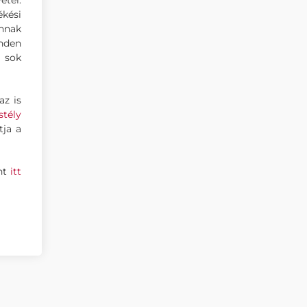
étel.
ékési
annak
inden
, sok
az is
stély
tja a
int
itt