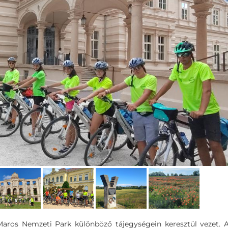
Maros Nemzeti Park különböző tájegységein keresztül vezet. 