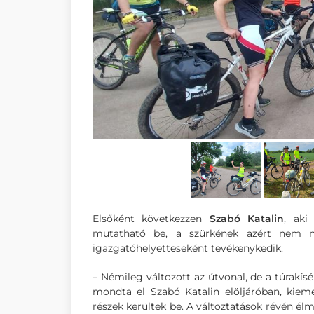
Elsőként következzen
Szabó Katalin
, aki
mutatható be, a szürkének azért nem ne
igazgatóhelyetteseként tevékenykedik.
– Némileg változott az útvonal, de a túrakís
mondta el Szabó Katalin elöljáróban, kiem
részek kerültek be. A változtatások révén él