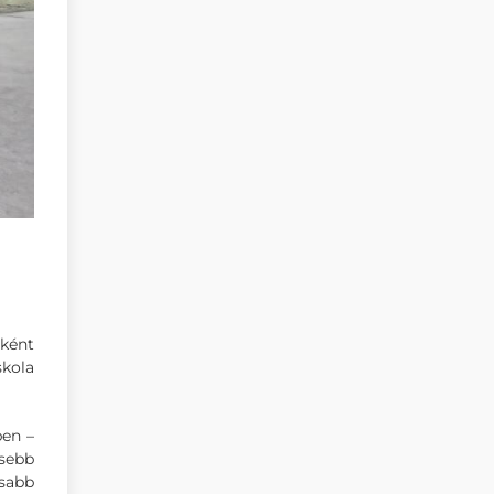
eként
kola
ben –
esebb
osabb