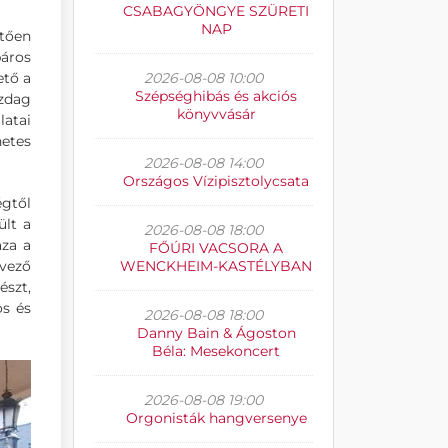
CSABAGYÖNGYE SZÜRETI
NAP
etően
páros
ető a
2026-08-08 10:00
Szépséghibás és akciós
azdag
könyvvásár
latai
hetes
2026-08-08 14:00
Országos Vízipisztolycsata
égtől
ült a
2026-08-08 18:00
aza a
FŐÚRI VACSORA A
rvező
WENCKHEIM-KASTÉLYBAN
észt,
os és
2026-08-08 18:00
Danny Bain & Ágoston
Béla: Mesekoncert
2026-08-08 19:00
Orgonisták hangversenye