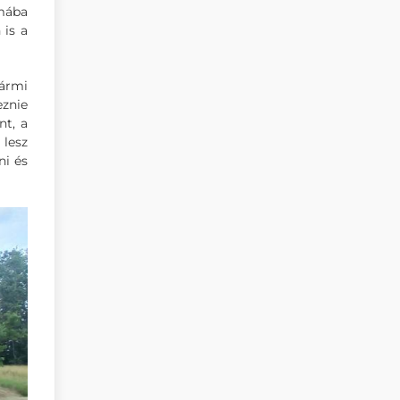
omába
 is a
bármi
eznie
nt, a
 lesz
ni és