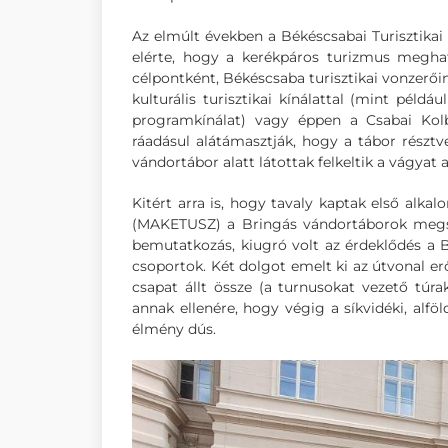
Az elmúlt években a Békéscsabai Turisztikai
elérte, hogy a kerékpáros turizmus meghat
célpontként, Békéscsaba turisztikai vonzerői
kulturális turisztikai kínálattal (mint pé
programkínálat) vagy éppen a Csabai Kolbá
ráadásul alátámasztják, hogy a tábor résztv
vándortábor alatt látottak felkeltik a vágyat
Kitért arra is, hogy tavaly kaptak első alk
(MAKETUSZ) a Bringás vándortáborok megszer
bemutatkozás, kiugró volt az érdeklődés a B
csoportok. Két dolgot emelt ki az útvonal erő
csapat állt össze (a turnusokat vezető túr
annak ellenére, hogy végig a síkvidéki, alfö
élmény dús.