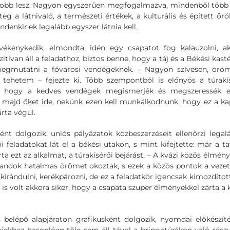
is jobb lesz. Nagyon egyszerűen megfogalmazva, mindenből több 
eg a látnivaló, a természeti értékek, a kulturális és épített ör
denkinek legalább egyszer látnia kell.
evékenykedik, elmondta: idén egy csapatot fog kalauzolni, a
ívan áll a feladathoz, biztos benne, hogy a táj és a Békési kast
megmutatni a fővárosi vendégeknek. – Nagyon szívesen, örö
al tehetem – fejezte ki. Több szempontból is előnyös a túrakí
ja, hogy a kedves vendégek megismerjék és megszeressék e
i majd őket ide, nekünk ezen kell munkálkodnunk, hogy ez a k
rta végül.
nt dolgozik, uniós pályázatok közbeszerzéseit ellenőrzi legal
feladatokat lát el a békési utakon, s mint kifejtette: már a ta
a ezt az alkalmat, a túrakísérői bejárást. – A kvázi közös élmény
alandok hatalmas örömet okoztak, s ezek a közös pontok a veze
, kirándulni, kerékpározni, de ez a feladatkör igencsak kimozdítot
is volt akkora siker, hogy a csapata szuper élményekkel zárta a 
ss belépő alapjáraton grafikusként dolgozik, nyomdai előkészíté