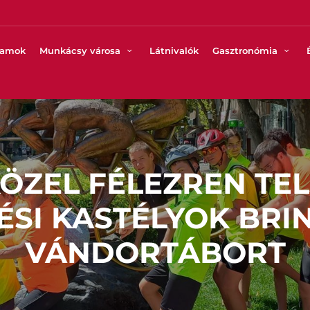
ramok
Munkácsy városa
Látnivalók
Gasztronómia
KÖZEL FÉLEZREN TEL
ÉSI KASTÉLYOK BRI
VÁNDORTÁBORT