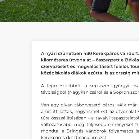
A nyári szünetben 430 kerékpáros vándortáb
kilométeres útvonalat – összegzett a Béké
szervezésért és megvalósításért felelős Tou
középiskolás diákok ezúttal is az ország mi
A legmesszebbről a sepsiszentgyörgyi csa
távolságból (Nagykanizsáról és a Sopron szom
Van egy olyan táborvezető páros, akik már t
amit itt láttak, hogy ismét ezt az útvonalat
túra összeállításában - a tavalyi tapasztala
változatosabb, még teljesebb élményeket tu
mondta, a Bringás vándorok folyamatos je
kerékpáros desztináció imázst.