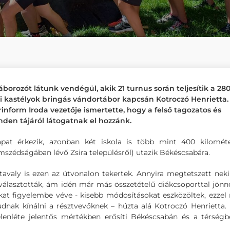
orozót látunk vendégül, akik 21 turnus során teljesítik a 28
si kastélyok bringás vándortábor kapcsán Kotroczó Henrietta.
rinform Iroda vezetője ismertette, hogy a felső tagozatos és
nden tájáról látogatnak el hozzánk.
pat érkezik, azonban két iskola is több mint 400 kilométe
szédságában lévő Zsira településről) utazik Békéscsabára.
avaly is ezen az útvonalon tekertek. Annyira megtetszett neki
 választották, ám idén már más összetételű diákcsoporttal jönn
tokat figyelembe véve - kisebb módosításokat eszközöltek, ezze
dnak kínálni a résztvevőknek – húzta alá Kotroczó Henrietta.
lenléte jelentős mértékben erősíti Békéscsabán és a térség