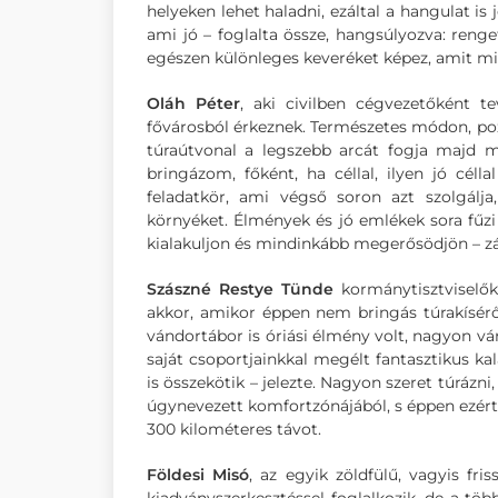
helyeken lehet haladni, ezáltal a hangulat 
ami jó – foglalta össze, hangsúlyozva: renget
egészen különleges keveréket képez, amit min
Oláh Péter
, aki civilben cégvezetőként t
fővárosból érkeznek. Természetes módon, pozit
túraútvonal a legszebb arcát fogja majd 
bringázom, főként, ha céllal, ilyen jó céll
feladatkör, ami végső soron azt szolgál
környéket. Élmények és jó emlékek sora fűz
kialakuljon és mindinkább megerősödjön – zá
Szászné Restye Tünde
kormánytisztviselőké
akkor, amikor éppen nem bringás túrakísérői 
vándortábor is óriási élmény volt, nagyon várt
saját csoportjainkkal megélt fantasztikus k
is összekötik – jelezte. Nagyon szeret túrázni
úgynevezett komfortzónájából, s éppen ezért 
300 kilométeres távot.
Földesi Misó
, az egyik zöldfülű, vagyis fri