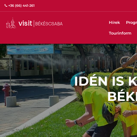
+36 (66) 441-261
Hírek
Prog
Tourinform
IDÉN IS 
BÉK