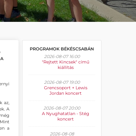
PROGRAMOK BÉKÉSCSABÁN
0
2026-08-07 16:00
 A
"Rejtett Kincsek" című
kiállítás
2026-08-07 19:00
rnyi
Grencsoport + Lewis
Jordan koncert
k az,
2026-08-07 20:00
ek. A
A Nyughatatlan - Stég
l még
koncert
 Mint
ben a
2026-08-08