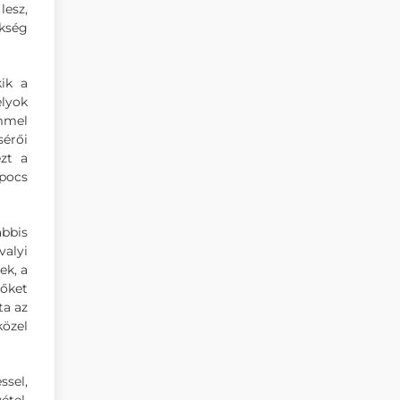
lesz,
ökség
kik a
élyok
mmel
sérői
zt a
apocs
ábbis
valyi
ek, a
tőket
ta az
közel
ssel,