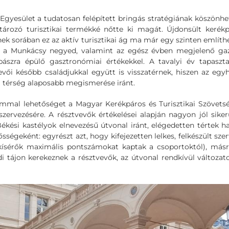
 Egyesület a tudatosan felépített bringás stratégiának köszönh
ározó turisztikai termékké nőtte ki magát. Újdonsült kerék
nek sorában ez az aktív turisztikai ág ma már egy szinten említh
ldául a Munkácsy negyed, valamint az egész évben megjelenő g
szra épülő gasztronómiai értékekkel. A tavalyi év tapaszta
evői később családjukkal együtt is visszatérnek, hiszen az egy
 a térség alaposabb megismerése iránt.
alommal lehetőséget a Magyar Kerékpáros és Turisztikai Szövets
vezésére. A résztvevők értékelései alapján nagyon jól siker
ékési kastélyok elnevezésű útvonal iránt, elégedetten tértek h
sségeként: egyrészt azt, hogy kifejezetten lelkes, felkészült sze
akísérők maximális pontszámokat kaptak a csoportoktól), másr
ldi tájon kerekeznek a résztvevők, az útvonal rendkívül változat