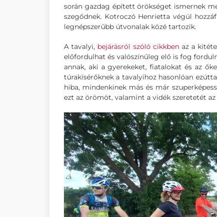
során gazdag épített örökséget ismernek me
szegődnek. Kotroczó Henrietta végül hozzáfű
legnépszerűbb útvonalak közé tartozik.
A tavalyi,
bejárásról szóló cikkben
az a kitét
előfordulhat és valószínűleg elő is fog fordu
annak, aki a gyerekeket, fiatalokat és az ők
túrakísérőknek a tavalyihoz hasonlóan ezútta
hiba, mindenkinek más és már szuperképess
ezt az örömöt, valamint a vidék szeretetét az