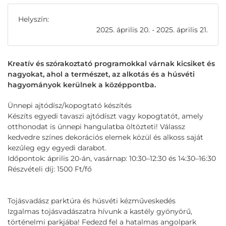
Helyszín:
2025. április 20. - 2025. április 21.
Kreatív és szórakoztató programokkal várnak kicsiket és
nagyokat, ahol a természet, az alkotás és a húsvéti
hagyományok kerülnek a középpontba.
Ünnepi ajtódísz/kopogtató készítés
Készíts egyedi tavaszi ajtódíszt vagy kopogtatót, amely
otthonodat is ünnepi hangulatba öltözteti! Válassz
kedvedre színes dekorációs elemek közül és alkoss saját
kezűleg egy egyedi darabot.
Időpontok: április 20-án, vasárnap: 10:30–12:30 és 14:30–16:30
Részvételi díj: 1500 Ft/fő
Tojásvadász parktúra és húsvéti kézműveskedés
Izgalmas tojásvadászatra hívunk a kastély gyönyörű,
történelmi parkjába! Fedezd fel a hatalmas angolpark