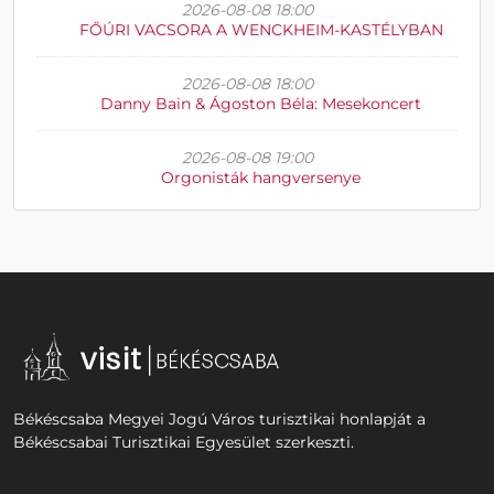
2026-08-08 18:00
FŐÚRI VACSORA A WENCKHEIM-KASTÉLYBAN
2026-08-08 18:00
Danny Bain & Ágoston Béla: Mesekoncert
2026-08-08 19:00
Orgonisták hangversenye
Békéscsaba Megyei Jogú Város turisztikai honlapját a
Békéscsabai Turisztikai Egyesület szerkeszti.