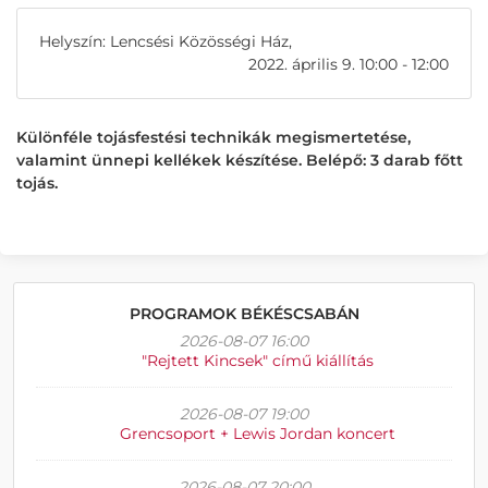
Helyszín: Lencsési Közösségi Ház,
2022. április 9. 10:00 - 12:00
Különféle tojásfestési technikák megismertetése,
valamint ünnepi kellékek készítése. Belépő: 3 darab főtt
tojás.
PROGRAMOK BÉKÉSCSABÁN
2026-08-07 16:00
"Rejtett Kincsek" című kiállítás
2026-08-07 19:00
Grencsoport + Lewis Jordan koncert
2026-08-07 20:00