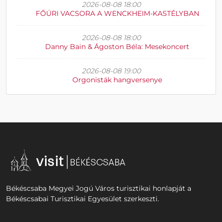
2026-08-08 18:00
FŐÚRI VACSORA A WENCKHEIM-KASTÉLYBAN
2026-08-08 18:00
Danny Bain & Ágoston Béla: Mesekoncert
2026-08-08 19:00
Orgonisták hangversenye
Békéscsaba Megyei Jogú Város turisztikai honlapját a
Békéscsabai Turisztikai Egyesület szerkeszti.