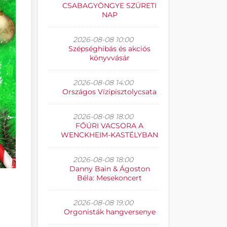
CSABAGYÖNGYE SZÜRETI
NAP
2026-08-08 10:00
Szépséghibás és akciós
könyvvásár
2026-08-08 14:00
Országos Vízipisztolycsata
2026-08-08 18:00
FŐÚRI VACSORA A
WENCKHEIM-KASTÉLYBAN
2026-08-08 18:00
Danny Bain & Ágoston
Béla: Mesekoncert
2026-08-08 19:00
Orgonisták hangversenye