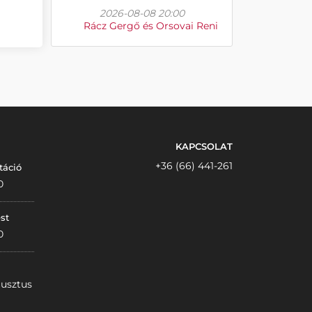
2026-08-08 20:00
Rácz Gergő és Orsovai Reni
KAPCSOLAT
+36 (66) 441-261
táció
0
st
0
gusztus