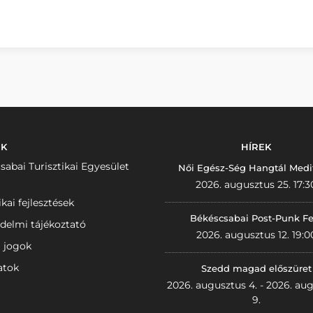
NK
HÍREK
sabai Turisztikai Egyesület
Női Egész-Ség Hangtál Medi
2026. augusztus 25. 17:3
ikai fejlesztések
Békéscsabai Post-Punk Fe
delmi tájékoztató
2026. augusztus 12. 19:0
i jogok
atok
Szedd magad előszüret
2026. augusztus 4. - 2026. au
9.