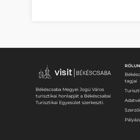
RÓLU
Békésc
tagjai
Békéscsaba Megyei Jogú Város
Turiszt
turisztikai honlapját a Békéscsabai
Adatvé
Turisztikai Egyesület szerkeszti.
Szerző
Pályáz