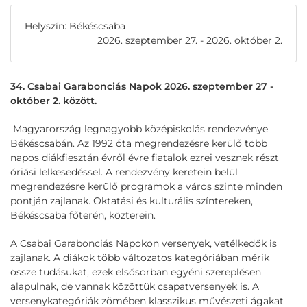
Helyszín: Békéscsaba
2026. szeptember 27. - 2026. október 2.
34. Csabai Garabonciás Napok 2026. szeptember 27 -
október 2. között.
Magyarország legnagyobb középiskolás rendezvénye
Békéscsabán. Az 1992 óta megrendezésre kerülő több
napos diákfiesztán évről évre fiatalok ezrei vesznek részt
óriási lelkesedéssel. A rendezvény keretein belül
megrendezésre kerülő programok a város szinte minden
pontján zajlanak. Oktatási és kulturális színtereken,
Békéscsaba főterén, közterein.
A Csabai Garabonciás Napokon versenyek, vetélkedők is
zajlanak. A diákok több változatos kategóriában mérik
össze tudásukat, ezek elsősorban egyéni szereplésen
alapulnak, de vannak közöttük csapatversenyek is. A
versenykategóriák zömében klasszikus művészeti ágakat