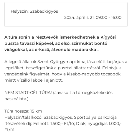
Helyszín: Szabadkígyós
2024. április 21. 09:00 - 16:00
A túra során a résztvevők ismerkedhetnek a Kígyósi
puszta tavaszi képével, az első, szirmukat bontó
virágokkal, az érkező, átvonuló madarakkal.
A legelő állatok Szent György-napi kihajtása előtt bejárjuk a
legelőket, beszélgetünk a pusztai állattartásról. Felhívjuk
vendégeink figyelmét, hogy a kisebb-nagyobb tocsogók
miatt vízálló lábbeli ajánlott.
NEM START-CÉL TÚRA! (Javasolt a tömegközlekedés
használata.)
Túra hossza: 15 km
Helyszín/találkozó: Szabadkígyós, Sportpálya parkolója
Részvételi díj: Felnőtt: 1.500,- Ft/fő; Diák, nyugdíjas 1.000,-
Ft/fő