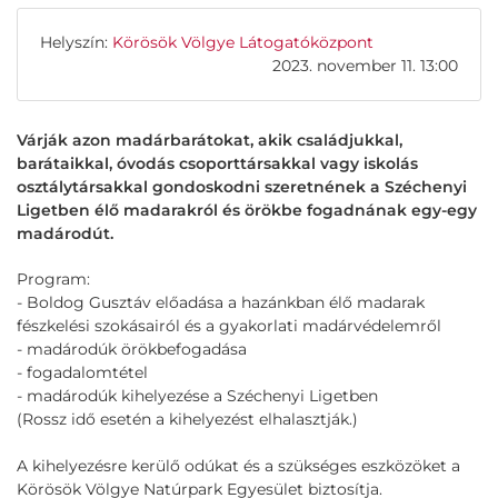
Helyszín:
Körösök Völgye Látogatóközpont
2023. november 11. 13:00
Várják azon madárbarátokat, akik családjukkal,
barátaikkal, óvodás csoporttársakkal vagy iskolás
osztálytársakkal gondoskodni szeretnének a Széchenyi
Ligetben élő madarakról és örökbe fogadnának egy-egy
madárodút.
Program:
- Boldog Gusztáv előadása a hazánkban élő madarak
fészkelési szokásairól és a gyakorlati madárvédelemről
- madárodúk örökbefogadása
- fogadalomtétel
- madárodúk kihelyezése a Széchenyi Ligetben
(Rossz idő esetén a kihelyezést elhalasztják.)
A kihelyezésre kerülő odúkat és a szükséges eszközöket a
Körösök Völgye Natúrpark Egyesület biztosítja.