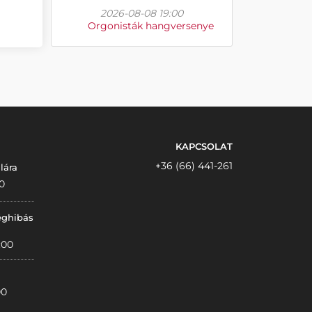
2026-08-08 19:00
Orgonisták hangversenye
KAPCSOLAT
+36 (66) 441-261
lára
0
éghibás
:00
00