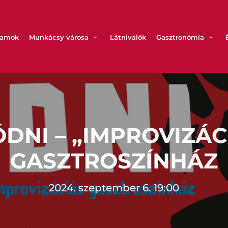
ramok
Munkácsy városa
Látnivalók
Gasztronómia
ÓDNI – „IMPROVIZÁC
GASZTROSZÍNHÁZ
2024. szeptember 6. 19:00