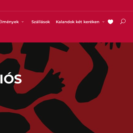
Élmények
Szállások
Kalandok két keréken
IÓS