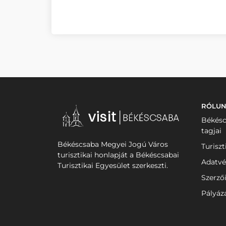
RÓLU
Békésc
tagjai
Békéscsaba Megyei Jogú Város
Turiszt
turisztikai honlapját a Békéscsabai
Adatvé
Turisztikai Egyesület szerkeszti.
Szerző
Pályáz