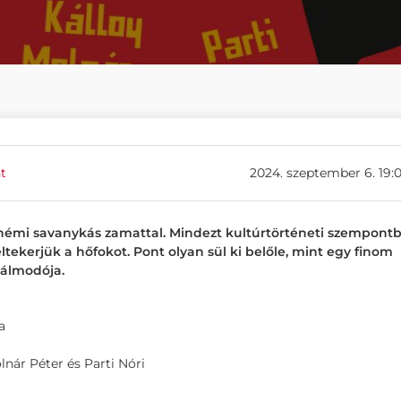
t
2024. szeptember 6. 19:
 némi savanykás zamattal. Mindezt kultúrtörténeti szempontb
tekerjük a hőfokot. Pont olyan sül ki belőle, mint egy finom
gálmodója.
a
lnár Péter és Parti Nóri