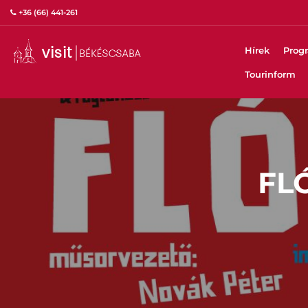
+36 (66) 441-261
Hírek
Prog
Tourinform
FL