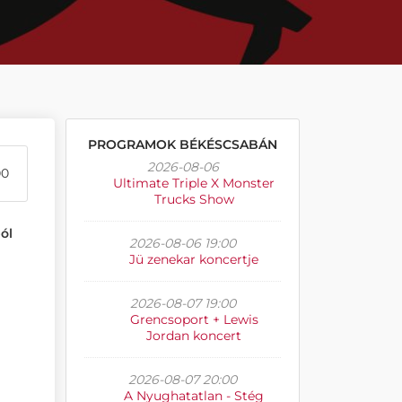
PROGRAMOK BÉKÉSCSABÁN
2026-08-06
00
Ultimate Triple X Monster
Trucks Show
ól
2026-08-06 19:00
Jü zenekar koncertje
2026-08-07 19:00
Grencsoport + Lewis
Jordan koncert
2026-08-07 20:00
A Nyughatatlan - Stég