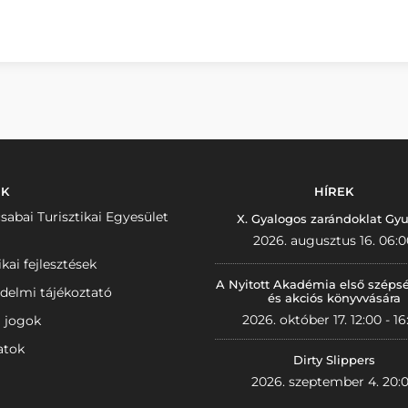
NK
HÍREK
sabai Turisztikai Egyesület
X. Gyalogos zarándoklat Gyu
2026. augusztus 16. 06:0
ikai fejlesztések
A Nyitott Akadémia első széps
delmi tájékoztató
és akciós könyvvására
2026. október 17. 12:00 - 16
i jogok
atok
Dirty Slippers
2026. szeptember 4. 20: