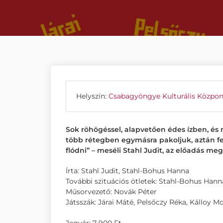
Helyszín:
Csabagyöngye Kulturális Közpon
Sok röhögéssel, alapvetően édes ízben, és
több rétegben egymásra pakoljuk, aztán fel
flódni” – meséli Stahl Judit, az előadás me
Írta: Stahl Judit, Stahl-Bohus Hanna
További szituációs ötletek: Stahl-Bohus Hann
Műsorvezető: Novák Péter
Játsszák: Járai Máté, Pelsőczy Réka, Kálloy Mo