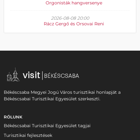
Orgonisták hangversenye
2026-08-08 20:00
Rácz Gergő és Orsovai Reni
Békéscsaba Megyei Jogú Város turisztikai honlapját a
Békéscsabai Turisztikai Egyesület szerkeszti.
RÓLUNK
Békéscsabai Turisztikai Egyesület tagjai
Turisztikai fejlesztések