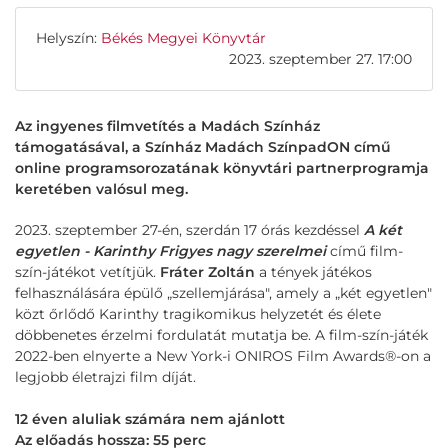
Helyszín:
Békés Megyei Könyvtár
2023. szeptember 27. 17:00
Az ingyenes filmvetítés a Madách Színház
támogatásával, a Színház Madách SzínpadON című
online programsorozatának könyvtári partnerprogramja
keretében valósul meg.
2023. szeptember 27-én, szerdán 17 órás kezdéssel
A két
egyetlen - Karinthy Frigyes nagy szerelmei
című film-
szín-játékot vetítjük.
Fráter Zoltán
a tények játékos
felhasználására épülő „szellemjárása", amely a „két egyetlen"
közt őrlődő Karinthy tragikomikus helyzetét és élete
döbbenetes érzelmi fordulatát mutatja be. A film-szín-játék
2022-ben elnyerte a New York-i ONIROS Film Awards®-on a
legjobb életrajzi film díját.
12 éven aluliak számára nem ajánlott
Az előadás hossza: 55 perc