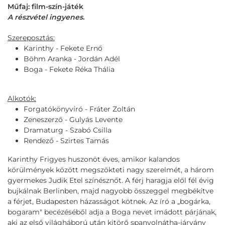
Műfaj: film-szín-játék
A részvétel ingyenes.
Szereposztás:
Karinthy - Fekete Ernő
Böhm Aranka - Jordán Adél
Boga - Fekete Réka Thália
Alkotók:
Forgatókönyvíró - Fráter Zoltán
Zeneszerző - Gulyás Levente
Dramaturg - Szabó Csilla
Rendező - Szirtes Tamás
Karinthy Frigyes huszonöt éves, amikor kalandos
körülmények között megszökteti nagy szerelmét, a három
gyermekes Judik Etel színésznőt. A férj haragja elől fél évig
bujkálnak Berlinben, majd nagyobb összeggel megbékítve
a férjet, Budapesten házasságot kötnek. Az író a „bogárka,
bogaram" becézéséből adja a Boga nevet imádott párjának,
aki az első világháború után kitörő spanyolnátha-járvány