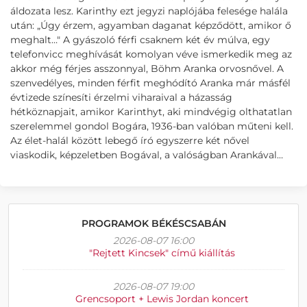
áldozata lesz. Karinthy ezt jegyzi naplójába felesége halála
után: „Úgy érzem, agyamban daganat képződött, amikor ő
meghalt…" A gyászoló férfi csaknem két év múlva, egy
telefonvicc meghívását komolyan véve ismerkedik meg az
akkor még férjes asszonnyal, Böhm Aranka orvosnővel. A
szenvedélyes, minden férfit meghódító Aranka már másfél
évtizede színesíti érzelmi viharaival a házasság
hétköznapjait, amikor Karinthyt, aki mindvégig olthatatlan
szerelemmel gondol Bogára, 1936-ban valóban műteni kell.
Az élet-halál között lebegő író egyszerre két nővel
viaskodik, képzeletben Bogával, a valóságban Arankával…
PROGRAMOK BÉKÉSCSABÁN
2026-08-07 16:00
"Rejtett Kincsek" című kiállítás
2026-08-07 19:00
Grencsoport + Lewis Jordan koncert