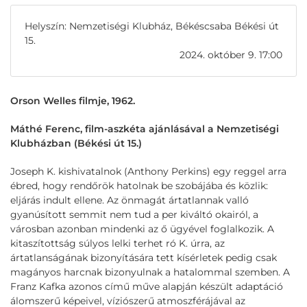
Helyszín: Nemzetiségi Klubház, Békéscsaba Békési út
15.
2024. október 9. 17:00
Orson Welles filmje, 1962.
Máthé Ferenc, film-aszkéta ajánlásával
a Nemzetiségi
Klubházban (Békési út 15.)
Joseph K. kishivatalnok (Anthony Perkins) egy reggel arra
ébred, hogy rendőrök hatolnak be szobájába és közlik:
eljárás indult ellene. Az önmagát ártatlannak valló
gyanúsított semmit nem tud a per kiváltó okairól, a
városban azonban mindenki az ő ügyével foglalkozik. A
kitaszítottság súlyos lelki terhet ró K. úrra, az
ártatlanságának bizonyítására tett kísérletek pedig csak
magányos harcnak bizonyulnak a hatalommal szemben. A
Franz Kafka azonos című műve alapján készült adaptáció
álomszerű képeivel, víziószerű atmoszférájával az