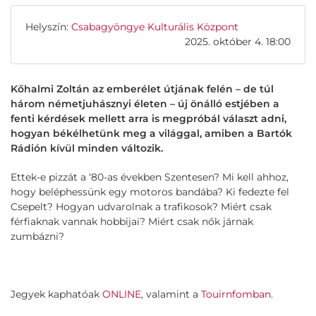
Helyszín:
Csabagyöngye Kulturális Központ
2025. október 4. 18:00
Kőhalmi Zoltán az emberélet útjának felén – de túl
három németjuhásznyi életen – új önálló estjében a
fenti kérdések mellett arra is megpróbál választ adni,
hogyan békélhetünk meg a világgal, amiben a Bartók
Rádión kívül minden változik.
Ettek-e pizzát a ‘80-as években Szentesen? Mi kell ahhoz,
hogy beléphessünk egy motoros bandába? Ki fedezte fel
Csepelt? Hogyan udvarolnak a trafikosok? Miért csak
férfiaknak vannak hobbijai? Miért csak nők járnak
zumbázni?
Jegyek kaphatóak
ONLINE
, valamint a
Touirnfomban
.