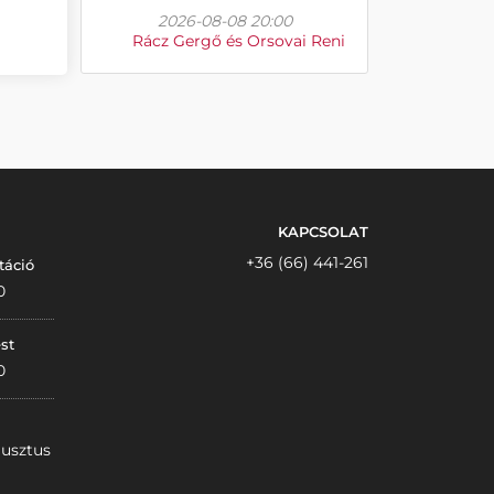
2026-08-08 20:00
Rácz Gergő és Orsovai Reni
KAPCSOLAT
+36 (66) 441-261
táció
0
st
0
gusztus