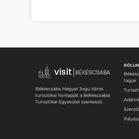
RÓLU
Békésc
tagjai
Békéscsaba Megyei Jogú Város
Turiszt
turisztikai honlapját a Békéscsabai
Adatvé
Turisztikai Egyesület szerkeszti.
Szerző
Pályáz