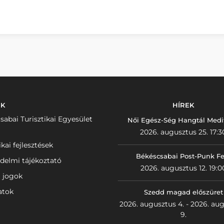
NK
HÍREK
sabai Turisztikai Egyesület
Női Egész-Ség Hangtál Medi
2026. augusztus 25. 17:3
ikai fejlesztések
Békéscsabai Post-Punk Fe
delmi tájékoztató
2026. augusztus 12. 19:0
i jogok
atok
Szedd magad előszüret
2026. augusztus 4. - 2026. au
9.