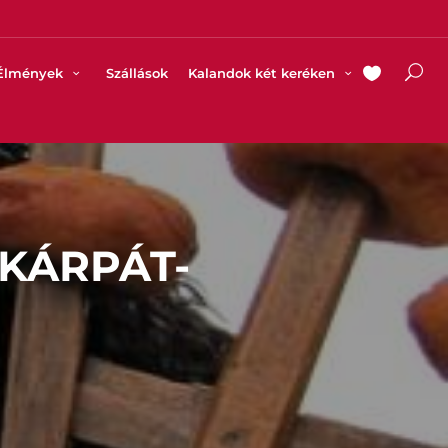
Élmények
Szállások
Kalandok két keréken
KÁRPÁT-