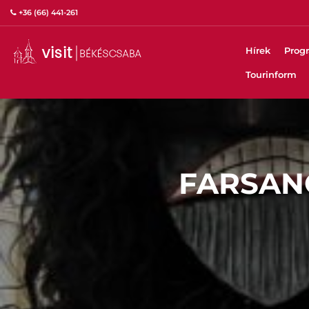
+36 (66) 441-261
Hírek
Prog
Tourinform
FARSAN