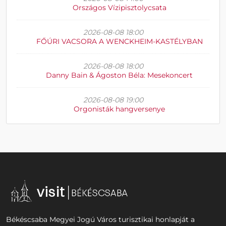
Országos Vízipisztolycsata
2026-08-08 18:00
FŐÚRI VACSORA A WENCKHEIM-KASTÉLYBAN
2026-08-08 18:00
Danny Bain & Ágoston Béla: Mesekoncert
2026-08-08 19:00
Orgonisták hangversenye
Békéscsaba Megyei Jogú Város turisztikai honlapját a