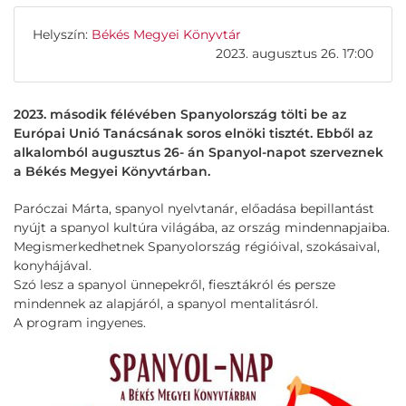
Helyszín:
Békés Megyei Könyvtár
2023. augusztus 26. 17:00
2023. második félévében Spanyolország tölti be az
Európai Unió Tanácsának soros elnöki tisztét. Ebből az
alkalomból augusztus 26- án Spanyol-napot szerveznek
a Békés Megyei Könyvtárban.
Paróczai Márta, spanyol nyelvtanár, előadása bepillantást
nyújt a spanyol kultúra világába, az ország mindennapjaiba.
Megismerkedhetnek Spanyolország régióival, szokásaival,
konyhájával.
Szó lesz a spanyol ünnepekről, fiesztákról és persze
mindennek az alapjáról, a spanyol mentalitásról.
A program ingyenes.