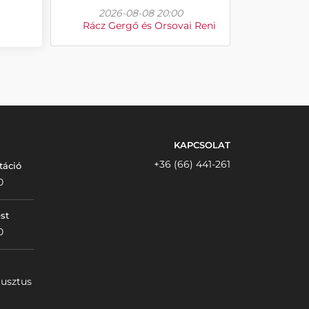
2026-08-08 20:00
Rácz Gergő és Orsovai Reni
KAPCSOLAT
+36 (66) 441-261
táció
0
st
0
gusztus