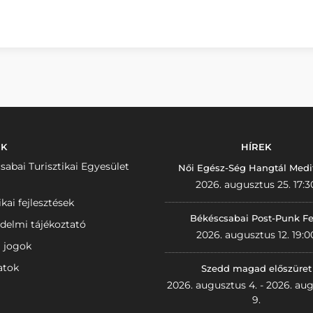
NK
HÍREK
sabai Turisztikai Egyesület
Női Egész-Ség Hangtál Medi
2026. augusztus 25. 17:3
ikai fejlesztések
Békéscsabai Post-Punk Fe
delmi tájékoztató
2026. augusztus 12. 19:0
i jogok
atok
Szedd magad előszüret
2026. augusztus 4. - 2026. au
9.