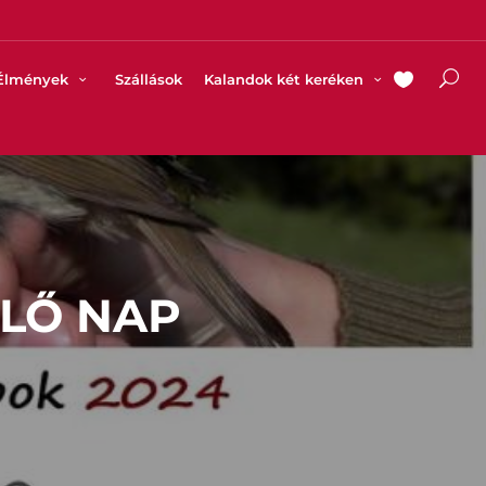
Élmények
Szállások
Kalandok két keréken
LŐ NAP