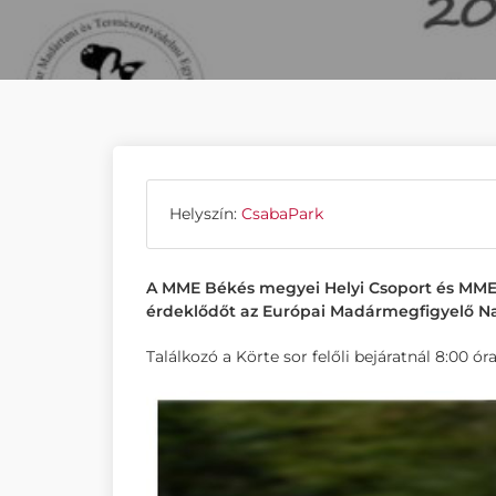
Helyszín:
CsabaPark
A MME Békés megyei Helyi Csoport és MME 
érdeklődőt az Európai Madármegfigyelő N
Találkozó a Körte sor felőli bejáratnál 8:00 ór