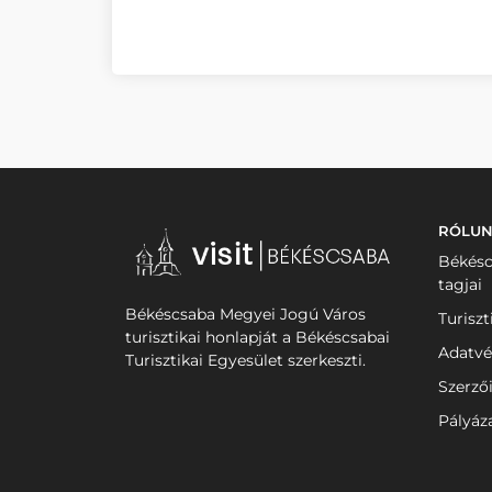
RÓLU
Békésc
tagjai
Békéscsaba Megyei Jogú Város
Turiszt
turisztikai honlapját a Békéscsabai
Adatvé
Turisztikai Egyesület szerkeszti.
Szerző
Pályáz