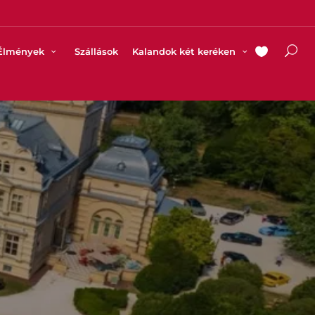
Élmények
Szállások
Kalandok két keréken