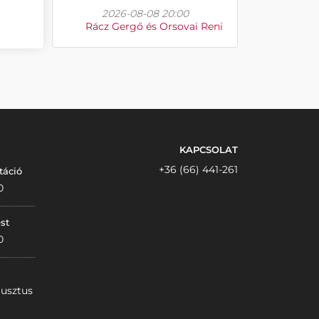
2026-08-08 20:00
Rácz Gergő és Orsovai Reni
KAPCSOLAT
+36 (66) 441-261
táció
0
st
0
gusztus