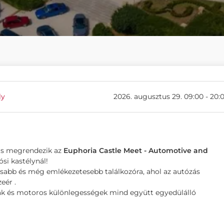
ly
2026. augusztus 29. 09:00 - 20:
 is megrendezik az
Euphoria Castle Meet - Automotive and
ósi kastélynál!
abb és még emlékezetesebb találkozóra, ahol az autózás
eér .
ák és motoros különlegességek mind együtt egyedülálló