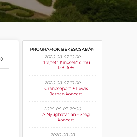
PROGRAMOK BÉKÉSCSABÁN
2026-08-07 16:00
00
"Rejtett Kincsek" című
kiállítás
2026-08-07 19:00
Grencsoport + Lewis
Jordan koncert
2026-08-07 20:00
A Nyughatatlan - Stég
koncert
2026-08-08