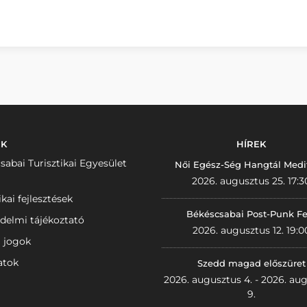
NK
HÍREK
sabai Turisztikai Egyesület
Női Egész-Ség Hangtál Medi
2026. augusztus 25. 17:3
ikai fejlesztések
Békéscsabai Post-Punk Fe
delmi tájékoztató
2026. augusztus 12. 19:0
i jogok
atok
Szedd magad előszüret
2026. augusztus 4. - 2026. au
9.