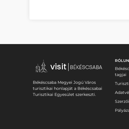
RÓLU
Békésc
tagjai
Békéscsaba Megyei Jogú Város
Turiszt
turisztikai honlapját a Békéscsabai
Adatvé
Turisztikai Egyesület szerkeszti.
Szerző
Pályáz