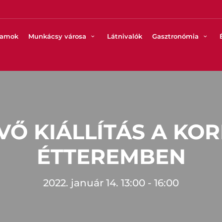
ramok
Munkácsy városa
Látnivalók
Gasztronómia
VŐ KIÁLLÍTÁS A KOR
ÉTTEREMBEN
2022. január 14. 13:00 - 16:00