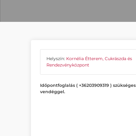
Helyszín:
Kornélia Étterem, Cukrászda és
Rendezvényközpont
Időpontfoglalás ( +36203909319 ) szükség
vendéggel.