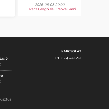
2026-08-08 20:00
Rácz Gergő és Orsovai Reni
KAPCSOLAT
+36 (66) 441-261
táció
0
st
0
gusztus