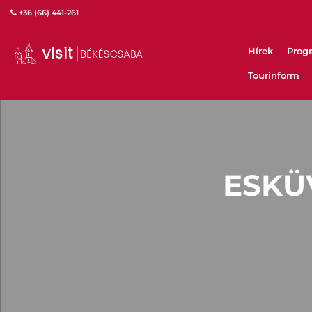
+36 (66) 441-261
Hírek
Prog
Tourinform
ESKÜ