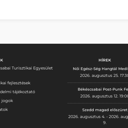
NK
HÍREK
sabai Turisztikai Egyesület
Női Egész-Ség Hangtál Medi
2026. augusztus 25. 17:3
ikai fejlesztések
Békéscsabai Post-Punk Fe
delmi tájékoztató
2026. augusztus 12. 19:0
i jogok
atok
Szedd magad előszüret
2026. augusztus 4. - 2026. au
9.