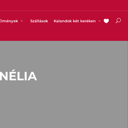
Élmények
Szállások
Kalandok két keréken
NÉLIA