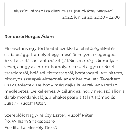
Helyszín: Városháza díszudvara (Munkácsy Negyed) ,
2022. június 28. 20:30 - 22:00
Rendező: Horgas Ádám
Elmesélünk egy történetet azokkal a lehetőségekkel és
szabadsággal, amelyet egy mesélői helyzet megenged.
Azzal a korlátlan fantáziával (játékosan mégis komolyan
véve), ahogy az ember komolyan beszél a gyerekekkel
szerelemről, halálról, tisztességről, barátságról. Azt hittem,
bizonyos szerepek elmennek az ember mellett. Tévedtem.
Csak utolértek. De hogy még dajka is leszek, ez váratlan
meglepetés. De kellemes. A célunk az, hogy megszólaljon a
darab mondanivalója, a Shakespeare által írt Rómeó és
Júlia." - Rudolf Péter.
Szereplők: Nagy-Kálózy Eszter, Rudolf Péter
Író: William Shakespeare
Fordította: Mészöly Dezső