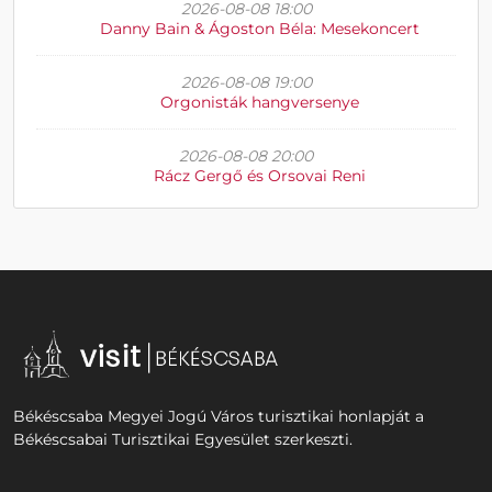
2026-08-08 18:00
Danny Bain & Ágoston Béla: Mesekoncert
2026-08-08 19:00
Orgonisták hangversenye
2026-08-08 20:00
Rácz Gergő és Orsovai Reni
Békéscsaba Megyei Jogú Város turisztikai honlapját a
Békéscsabai Turisztikai Egyesület szerkeszti.