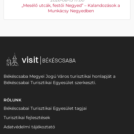
2026-08-15 17:00
„Mesélő utcák, festői Negyed” – Kalandozások a
Munkácsy Negyedben
Békéscsaba Megyei Jogú Város turisztikai honlapját a
Békéscsabai Turisztikai Egyesület szerkeszti.
RÓLUNK
Békéscsabai Turisztikai Egyesület tagjai
Turisztikai fejlesztések
Adatvédelmi tájékoztató