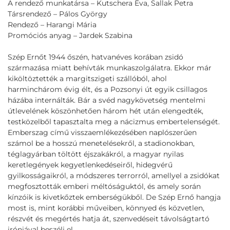
A rendező munkatársa – Kutschera Éva, Sallak Petra
Társrendező – Pálos György
Rendező – Harangi Mária
Promóciós anyag – Jardek Szabina
Szép Ernőt 1944 őszén, hatvanéves korában zsidó
származása miatt behívták munkaszolgálatra. Ekkor már
kiköltöztették a margitszigeti szállóból, ahol
harminchárom évig élt, és a Pozsonyi út egyik csillagos
házába internálták. Bár a svéd nagykövetség mentelmi
útlevelének köszönhetően három hét után elengedték,
testközelből tapasztalta meg a nácizmus embertelenségét.
Emberszag című visszaemlékezésében naplószerűen
számol be a hosszú menetelésekről, a stadionokban,
téglagyárban töltött éjszakákról, a magyar nyilas
keretlegények kegyetlenkedéseiről, hidegvérű
gyilkosságaikról, a módszeres terrorról, amellyel a zsidókat
megfosztották emberi méltóságuktól, és amely során
kínzóik is kivetkőztek emberségükből. De Szép Ernő hangja
most is, mint korábbi műveiben, könnyed és közvetlen,
részvét és megértés hatja át, szenvedéseit távolságtartó
iróniával beszéli el.