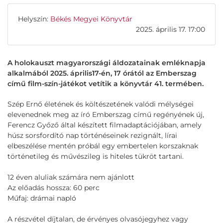
Helyszín:
Békés Megyei Könyvtár
2025. április 17. 17:00
A holokauszt magyarországi áldozatainak emléknapja
alkalmából 2025. április17-én, 17 órától az Emberszag
című film-szín-játékot vetítik a könyvtár 41. termében.
Szép Ernő életének és költészetének valódi mélységei
elevenednek meg az író Emberszag című regényének új,
Ferencz Győző által készített filmadaptációjában, amely
húsz sorsfordító nap történéseinek rezignált, lírai
elbeszélése mentén próbál egy embertelen korszaknak
történetileg és művészileg is hiteles tükröt tartani.
12 éven aluliak számára nem ajánlott
Az előadás hossza: 60 perc
Műfaj: drámai napló
A részvétel díjtalan, de érvényes olvasójegyhez vagy