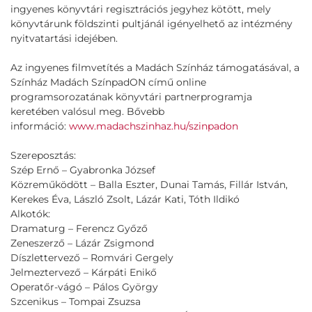
ingyenes könyvtári regisztrációs jegyhez kötött, mely
könyvtárunk földszinti pultjánál igényelhető az intézmény
nyitvatartási idejében.
Az ingyenes filmvetítés a Madách Színház támogatásával, a
Színház Madách SzínpadON című online
programsorozatának könyvtári partnerprogramja
keretében valósul meg. Bővebb
információ:
www.madachszinhaz.hu/szinpadon
Szereposztás:
Szép Ernő – Gyabronka József
Közreműködött – Balla Eszter, Dunai Tamás, Fillár István,
Kerekes Éva, László Zsolt, Lázár Kati, Tóth Ildikó
Alkotók:
Dramaturg – Ferencz Győző
Zeneszerző – Lázár Zsigmond
Díszlettervező – Romvári Gergely
Jelmeztervező – Kárpáti Enikő
Operatőr-vágó – Pálos György
Szcenikus – Tompai Zsuzsa