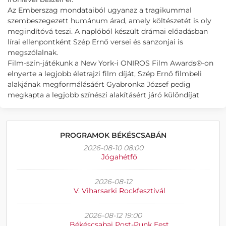
Az Emberszag mondataiból ugyanaz a tragikummal
szembeszegezett humánum árad, amely költészetét is oly
megindítóvá teszi. A naplóból készült drámai előadásban
lírai ellenpontként Szép Ernő versei és sanzonjai is
megszólalnak.
Film-szín-játékunk a New York-i ONIROS Film Awards®-on
elnyerte a legjobb életrajzi film díját, Szép Ernő filmbeli
alakjának megformálásáért Gyabronka József pedig
megkapta a legjobb színészi alakításért járó különdíjat
PROGRAMOK BÉKÉSCSABÁN
2026-08-10 08:00
Jógahétfő
2026-08-12
V. Viharsarki Rockfesztivál
2026-08-12 19:00
Békéscsabai Post-Punk Fest