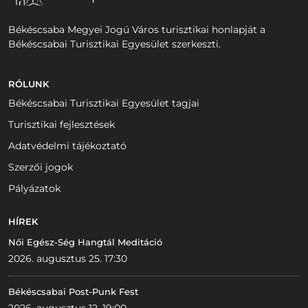
Békéscsaba Megyei Jogú Város turisztikai honlapját a
Békéscsabai Turisztikai Egyesület szerkeszti.
RÓLUNK
Békéscsabai Turisztikai Egyesület tagjai
Turisztikai fejlesztések
Adatvédelmi tájékoztató
Szerzői jogok
Pályázatok
HÍREK
Női Egész-Ség Hangtál Meditáció
2026. augusztus 25. 17:30
Békéscsabai Post-Punk Fest