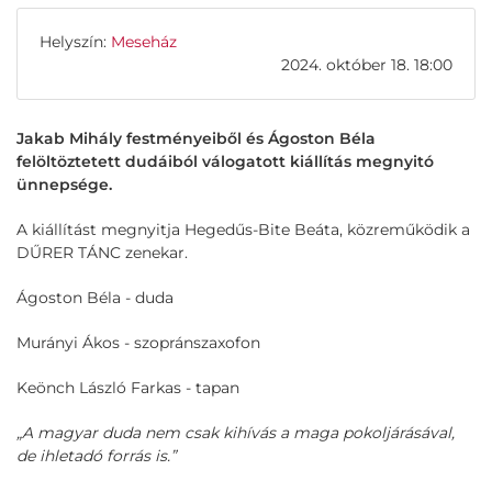
Helyszín:
Meseház
2024. október 18. 18:00
Jakab Mihály festményeiből és Ágoston Béla
felöltöztetett dudáiból válogatott kiállítás megnyitó
ünnepsége.
A kiállítást megnyitja Hegedűs-Bite Beáta, közreműködik a
DŰRER TÁNC zenekar.
Ágoston Béla - duda
Murányi Ákos - szopránszaxofon
Keönch László Farkas - tapan
„A magyar duda nem csak kihívás a maga pokoljárásával,
de ihletadó forrás is.”