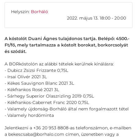
Helyszín:
Borháló
2022. május 13. 18:00 - 20:00
A kóstolót Duani Ágnes tulajdonos tartja. Belépő: 4500.-
Ft/fő, mely tartalmazza a kóstolt borokat, borkorcsolyát
és szódát.
A BORkóstolón az alábbi tételek kerülnek kínálásra:
- Dubicz Zsizsi Frizzante 0,75L
- Irsai Olivér 2021 3L
- Kékes Sauvignon Blanc 2021 3L
- Kékfrankos Rosé 2021 3L
- Sárhegy Superior Olaszrizling 2019 0,75L
- Kékfrankos-Cabernet Franc 2020 0,75L
- Valamely újdonság-Borháló által nem forgalmazott tétel
- Valamely hordóminta
Jelentkezni a +36 20 953 8808-as telefonszámon, e-mailben
a bekescsaba@borhalo.com címen, üzenetben vagy a