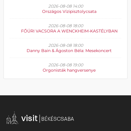
2026-08-08 14:00
Országos Vízipisztolycsata
2026-08-08 18:00
FŐÚRI VACSORA A WENCKHEIM-KASTÉLYBAN
2026-08-08 18:00
Danny Bain & Ágoston Béla: Mesekoncert
2026-08-08 19:00
Orgonisták hangversenye