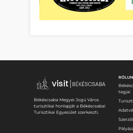
RÓLU
Békésc
tagjai
Békéscsaba Megyei Jogú Város
Turiszt
turisztikai honlapját a Békéscsabai
Adatvé
Turisztikai Egyesület szerkeszti.
Szerző
Pályáz