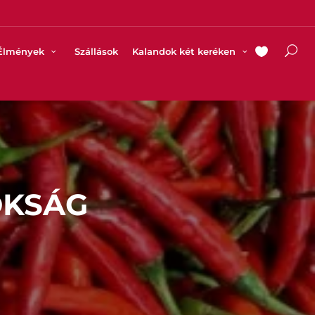
Élmények
Szállások
Kalandok két keréken
OKSÁG