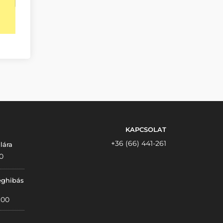
KAPCSOLAT
+36 (66) 441-261
lára
0
éghibás
:00