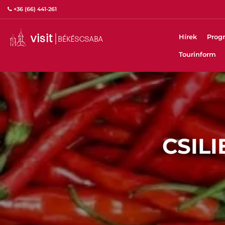
+36 (66) 441-261
Hírek
Prog
Tourinform
CSIL