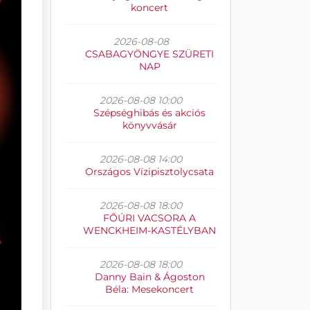
koncert
2026-08-08
CSABAGYÖNGYE SZÜRETI
NAP
2026-08-08 10:00
Szépséghibás és akciós
könyvvásár
2026-08-08 14:00
Országos Vízipisztolycsata
2026-08-08 18:00
FŐÚRI VACSORA A
WENCKHEIM-KASTÉLYBAN
2026-08-08 18:00
Danny Bain & Ágoston
Béla: Mesekoncert