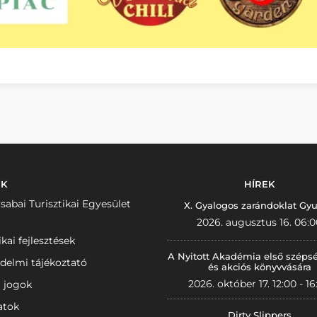
NK
HÍREK
sabai Turisztikai Egyesület
X. Gyalogos zarándoklat Gyu
2026. augusztus 16. 06:0
ikai fejlesztések
A Nyitott Akadémia első széps
delmi tájékoztató
és akciós könyvvására
2026. október 17. 12:00 - 16
i jogok
atok
Dirty Slippers