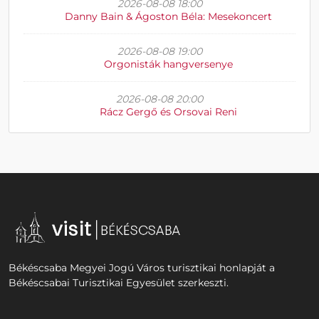
2026-08-08 18:00
Danny Bain & Ágoston Béla: Mesekoncert
2026-08-08 19:00
Orgonisták hangversenye
2026-08-08 20:00
Rácz Gergő és Orsovai Reni
Békéscsaba Megyei Jogú Város turisztikai honlapját a
Békéscsabai Turisztikai Egyesület szerkeszti.