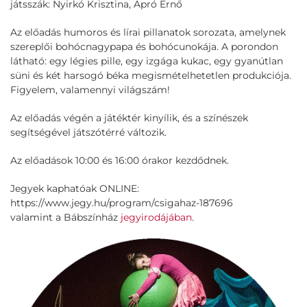
játsszák: Nyirkó Krisztina, Apró Ernő
Az előadás humoros és lírai pillanatok sorozata, amelynek
szereplői bohócnagypapa és bohócunokája. A porondon
látható: egy légies pille, egy izgága kukac, egy gyanútlan
süni és két harsogó béka megismételhetetlen produkciója.
Figyelem, valamennyi világszám!
Az előadás végén a játéktér kinyílik, és a színészek
segítségével játszótérré változik.
Az előadások 10:00 és 16:00 órakor kezdődnek.
Jegyek kaphatóak ONLINE:
https://www.jegy.hu/program/csigahaz-187696
valamint a Bábszínház
jegyirodájában
.