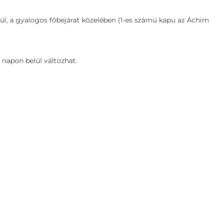
lül, a gyalogos főbejárat közelében (1-es számú kapu az Áchim
 napon belül változhat.