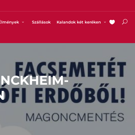
Élmények
Szállások
Kalandok két keréken
ENCKHEIM-
N