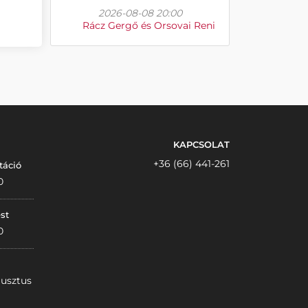
2026-08-08 20:00
Rácz Gergő és Orsovai Reni
KAPCSOLAT
+36 (66) 441-261
táció
0
st
0
gusztus