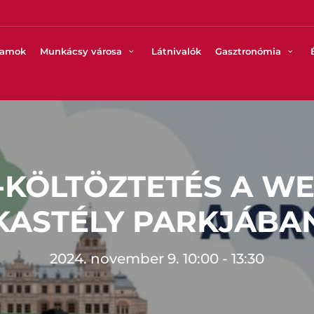
ramok
Munkácsy városa
Látnivalók
Gasztronómia
-KÖLTÖZTETÉS A W
KASTÉLY PARKJÁBA
2024. november 9. 10:00 - 13:30