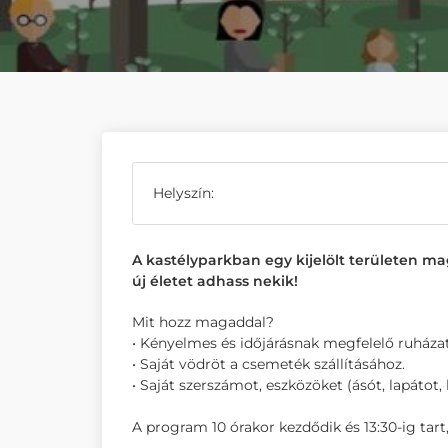
Helyszín:
A kastélyparkban egy kijelölt területen m
új életet adhass nekik!
Mit hozz magaddal?
• Kényelmes és időjárásnak megfelelő ruháza
• Saját vödröt a csemeték szállításához.
• Saját szerszámot, eszközöket (ásót, lapátot,
A program 10 órakor kezdődik és 13:30-ig tart,