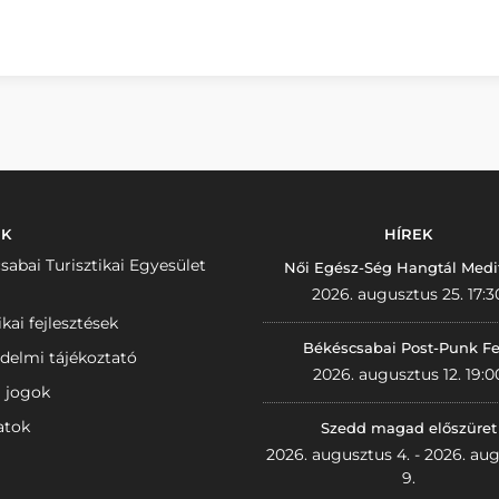
NK
HÍREK
sabai Turisztikai Egyesület
Női Egész-Ség Hangtál Medi
2026. augusztus 25. 17:3
ikai fejlesztések
Békéscsabai Post-Punk Fe
delmi tájékoztató
2026. augusztus 12. 19:0
i jogok
atok
Szedd magad előszüret
2026. augusztus 4. - 2026. au
9.