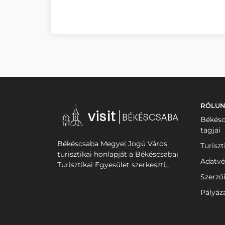
RÓLU
Békésc
tagjai
Békéscsaba Megyei Jogú Város
Turiszt
turisztikai honlapját a Békéscsabai
Adatvé
Turisztikai Egyesület szerkeszti.
Szerző
Pályáz