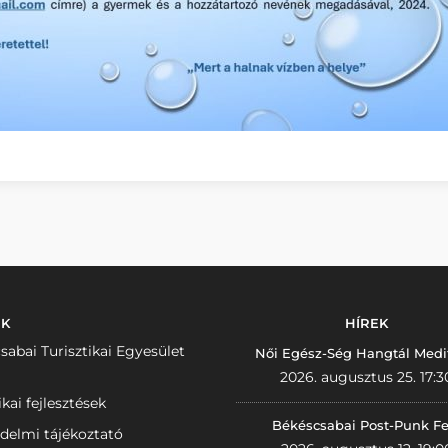
NK
HÍREK
sabai Turisztikai Egyesület
Női Egész-Ség Hangtál Medi
2026. augusztus 25. 17:3
ikai fejlesztések
Békéscsabai Post-Punk Fe
delmi tájékoztató