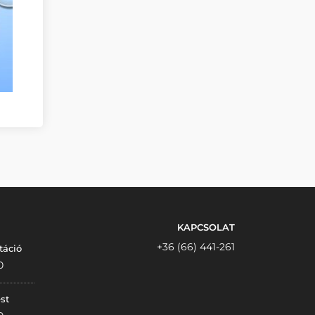
KAPCSOLAT
+36 (66) 441-261
táció
0
st