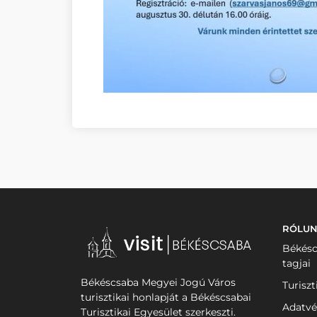
RÓLU
Békésc
tagjai
Békéscsaba Megyei Jogú Város
Turiszt
turisztikai honlapját a Békéscsabai
Adatvé
Turisztikai Egyesület szerkeszti.