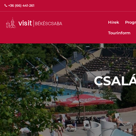
+36 (66) 441-261
Hírek
Prog
Tourinform
CSALÁ