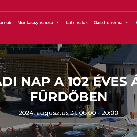
ramok
Munkácsy városa
Látnivalók
Gasztronómia
DI NAP A 102 ÉVES
FÜRDŐBEN
2024. augusztus 31. 06:00 - 20:00