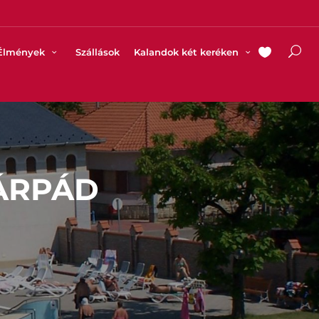
Élmények
Szállások
Kalandok két keréken
 ÁRPÁD