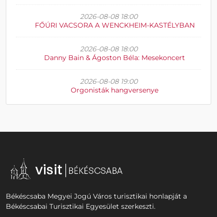
2026-08-08 18:00
FŐÚRI VACSORA A WENCKHEIM-KASTÉLYBAN
2026-08-08 18:00
Danny Bain & Ágoston Béla: Mesekoncert
2026-08-08 19:00
Orgonisták hangversenye
Békéscsaba Megyei Jogú Város turisztikai honlapját a
Békéscsabai Turisztikai Egyesület szerkeszti.