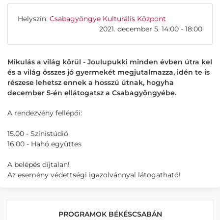
Helyszín:
Csabagyöngye Kulturális Központ
2021. december 5. 14:00 - 18:00
Mikulás a világ körül - Joulupukki minden évben útra kel
és a világ összes jó gyermekét megjutalmazza, idén te is
részese lehetsz ennek a hosszú útnak, hogyha
december 5-én ellátogatsz a Csabagyöngyébe.
A rendezvény fellépői:
15.00 - Színistúdió
16.00 - Hahó együttes
A belépés díjtalan!
Az esemény védettségi igazolvánnyal látogatható!
PROGRAMOK BÉKÉSCSABÁN