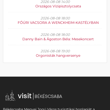
2026-08-08 14:00
Országos Vízipisztolycsata
2026-08-08 18:00
FŐÚRI VACSORA A WENCKHEIM-KASTÉLYBAN
2026-08-08 18:00
Danny Bain & Ágoston Béla: Mesekoncert
2026-08-08 19:00
Orgonisták hangversenye
Békéscsaba Megyei Jogú Város turisztikai honlapját a