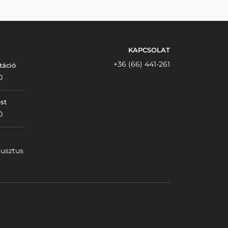
KAPCSOLAT
+36 (66) 441-261
táció
0
st
0
gusztus