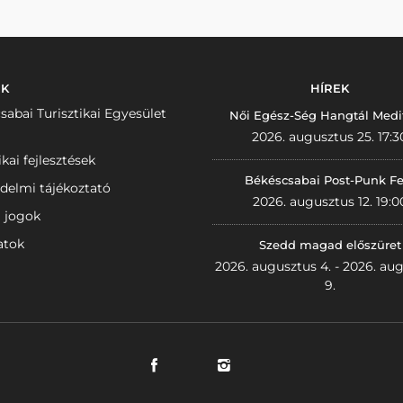
NK
HÍREK
sabai Turisztikai Egyesület
Női Egész-Ség Hangtál Medi
2026. augusztus 25. 17:3
ikai fejlesztések
Békéscsabai Post-Punk Fe
delmi tájékoztató
2026. augusztus 12. 19:0
i jogok
atok
Szedd magad előszüret
2026. augusztus 4. - 2026. au
9.