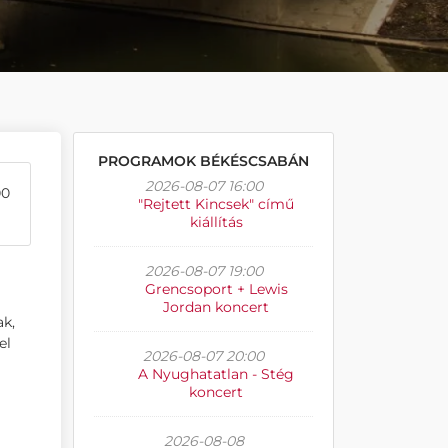
PROGRAMOK BÉKÉSCSABÁN
2026-08-07 16:00
00
"Rejtett Kincsek" című
kiállítás
2026-08-07 19:00
Grencsoport + Lewis
Jordan koncert
ak,
el
2026-08-07 20:00
A Nyughatatlan - Stég
koncert
2026-08-08