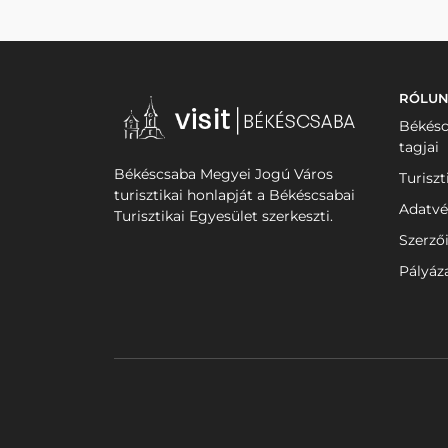
RÓLU
Békésc
tagjai
Békéscsaba Megyei Jogú Város
Turiszt
turisztikai honlapját a Békéscsabai
Adatvé
Turisztikai Egyesület szerkeszti.
Szerző
Pályáz