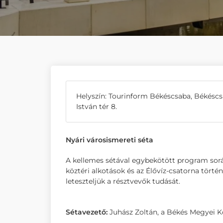
Helyszín: Tourinform Békéscsaba, Békésc
István tér 8.
Nyári városismereti séta
A kellemes sétával egybekötött program sor
köztéri alkotások és az Élővíz-csatorna tört
leteszteljük a résztvevők tudását.
Sétavezető:
Juhász Zoltán, a Békés Megyei K