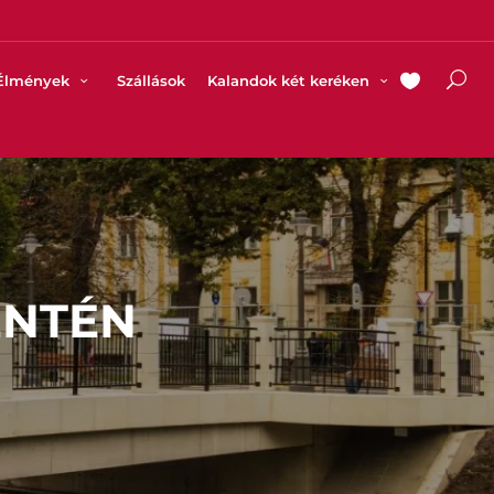
Élmények
Szállások
Kalandok két keréken
ENTÉN