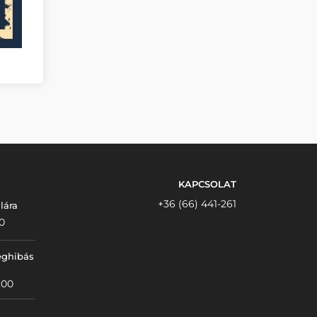
KAPCSOLAT
+36 (66) 441-261
lára
0
éghibás
:00