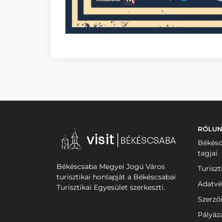
RÓLU
Békésc
tagjai
Békéscsaba Megyei Jogú Város
Turiszt
turisztikai honlapját a Békéscsabai
Adatvé
Turisztikai Egyesület szerkeszti.
Szerző
Pályáz