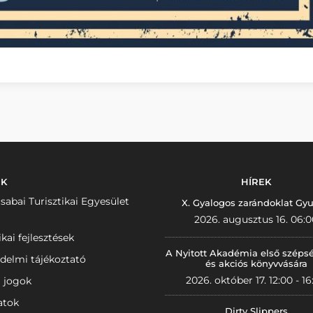
NK
HÍREK
sabai Turisztikai Egyesület
X. Gyalogos zarándoklat Gyu
2026. augusztus 16. 06:0
ikai fejlesztések
A Nyitott Akadémia első széps
delmi tájékoztató
és akciós könyvvására
2026. október 17. 12:00 - 16
i jogok
atok
Dirty Slippers