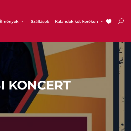
Élmények
Szállások
Kalandok két keréken
SI KONCERT