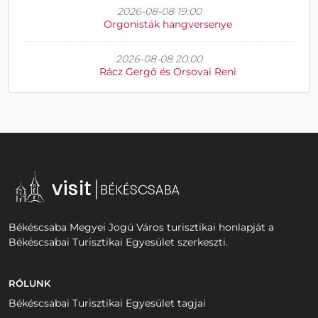
2026-08-08 19:00
Orgonisták hangversenye
2026-08-08 20:00
Rácz Gergő és Orsovai Reni
Békéscsaba Megyei Jogú Város turisztikai honlapját a
Békéscsabai Turisztikai Egyesület szerkeszti.
RÓLUNK
Békéscsabai Turisztikai Egyesület tagjai