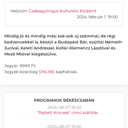
Helyszín:
Csabagyöngye Kulturális Központ
2024. február 1. 19:00
Mindig jó és mindig más: sok-sok új számmal, de régi
kedvencekkel is, készül a Budapest Bár, ezúttal Németh
Jucival, Keleti Andrással, Kollár-Klemencz Lászlóval és
Mező Misivel kiegészülve.
Jegyár: 9990 Ft.
Jegyek kizárólag
ONLINE
kaphatóak.
PROGRAMOK BÉKÉSCSABÁN
2026-08-07 16:00
"Rejtett Kincsek" című kiállítás
2026-08-07 19:00