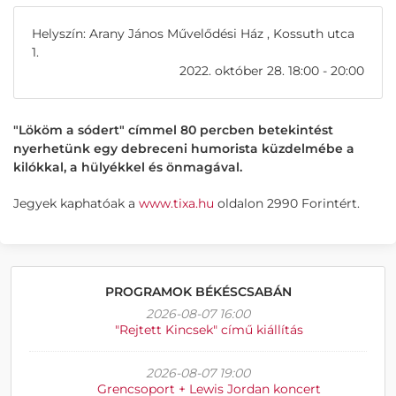
Helyszín: Arany János Művelődési Ház , Kossuth utca
1.
2022. október 28. 18:00 - 20:00
"Lököm a sódert" címmel 80 percben betekintést
nyerhetünk egy debreceni humorista küzdelmébe a
kilókkal, a hülyékkel és önmagával.
Jegyek kaphatóak a
www.tixa.hu
oldalon 2990 Forintért.
PROGRAMOK BÉKÉSCSABÁN
2026-08-07 16:00
"Rejtett Kincsek" című kiállítás
2026-08-07 19:00
Grencsoport + Lewis Jordan koncert