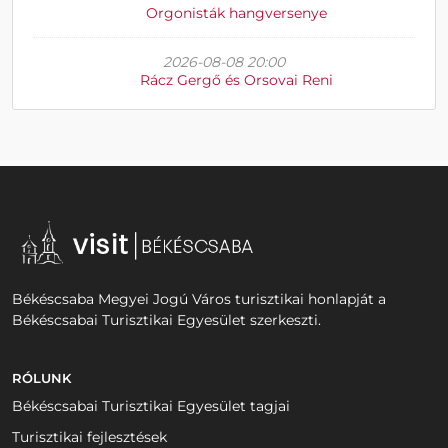
Orgonisták hangversenye
2026-08-08 20:00
Rácz Gergő és Orsovai Reni
Békéscsaba Megyei Jogú Város turisztikai honlapját a
Békéscsabai Turisztikai Egyesület szerkeszti.
RÓLUNK
Békéscsabai Turisztikai Egyesület tagjai
Turisztikai fejlesztések