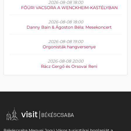
2026-08-08 18:00
FŐÚRI VACSORA A WENCKHEIM-KASTÉLYBAN
2026-08-08 18:00
Danny Bain & Ágoston Béla: Mesekoncert
2026-08-08 19:00
Orgonisták hangversenye
2026-08-08 20:00
Rácz Gergő és Orsovai Reni
Békéscsaba Megyei Jogú Város turisztikai honlapját a