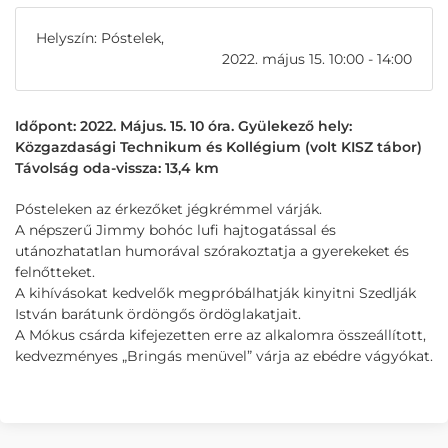
Helyszín: Póstelek,
2022. május 15. 10:00 - 14:00
Időpont: 2022. Május. 15. 10 óra. Gyülekező hely:
Közgazdasági Technikum és Kollégium (volt KISZ tábor)
Távolság oda-vissza: 13,4 km
Pósteleken az érkezőket jégkrémmel várják.
A népszerű Jimmy bohóc lufi hajtogatással és
utánozhatatlan humorával szórakoztatja a gyerekeket és
felnőtteket.
A kihívásokat kedvelők megpróbálhatják kinyitni Szedlják
István barátunk ördöngős ördöglakatjait.
A Mókus csárda kifejezetten erre az alkalomra összeállított,
kedvezményes „Bringás menüvel” várja az ebédre vágyókat.