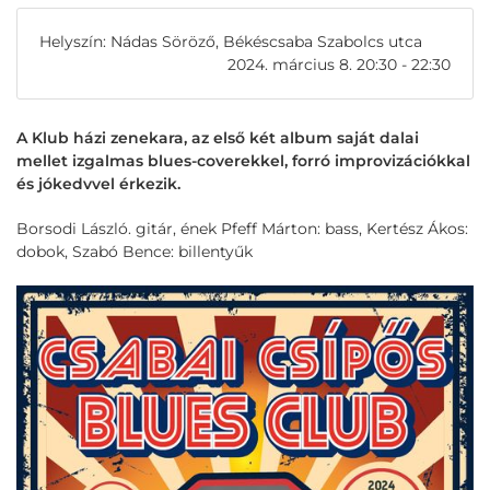
Helyszín: Nádas Söröző, Békéscsaba Szabolcs utca
2024. március 8. 20:30 - 22:30
A Klub házi zenekara, az első két album saját dalai
mellet izgalmas blues-coverekkel, forró improvizációkkal
és jókedvvel érkezik.
Borsodi László. gitár, ének Pfeff Márton: bass, Kertész Ákos:
dobok, Szabó Bence: billentyűk