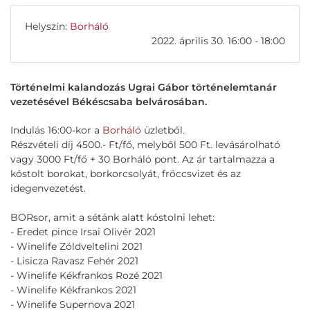
Helyszín:
Borháló
2022. április 30. 16:00 - 18:00
Történelmi kalandozás Ugrai Gábor történelemtanár
vezetésével Békéscsaba belvárosában.
Indulás 16:00-kor a
Borháló
üzletből.
Részvételi díj 4500.- Ft/fő, melyből 500 Ft. levásárolható
vagy 3000 Ft/fő + 30 Borháló pont. Az ár tartalmazza a
kóstolt borokat, borkorcsolyát, fröccsvizet és az
idegenvezetést.
BORsor, amit a sétánk alatt kóstolni lehet:
- Eredet pince Irsai Olivér 2021
- Winelife Zöldveltelini 2021
- Lisicza Ravasz Fehér 2021
- Winelife Kékfrankos Rozé 2021
- Winelife Kékfrankos 2021
- Winelife Supernova 2021