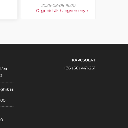
2026-08-08 19:00
Orgonisták hangversenye
KAPCSOLAT
+36 (66) 441-261
lára
0
éghibás
:00
00