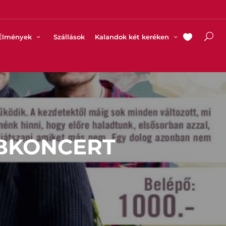
Élmények
Szállások
Kalandok két keréken
UBKONCERT