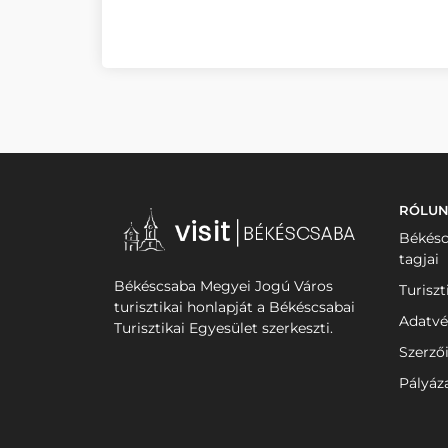
RÓLU
Békésc
tagjai
Békéscsaba Megyei Jogú Város
Turiszt
turisztikai honlapját a Békéscsabai
Adatvé
Turisztikai Egyesület szerkeszti.
Szerző
Pályáz