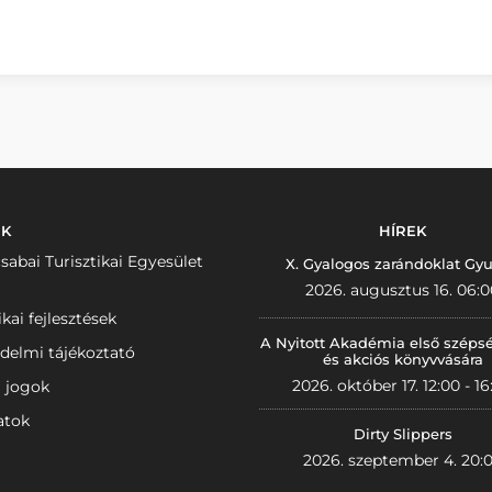
NK
HÍREK
sabai Turisztikai Egyesület
X. Gyalogos zarándoklat Gyu
2026. augusztus 16. 06:0
ikai fejlesztések
A Nyitott Akadémia első széps
delmi tájékoztató
és akciós könyvvására
2026. október 17. 12:00 - 16
i jogok
atok
Dirty Slippers
2026. szeptember 4. 20: