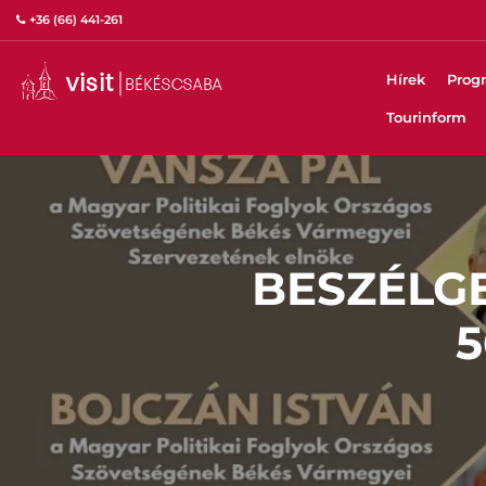
+36 (66) 441-261
Hírek
Prog
Tourinform
BESZÉLGE
5