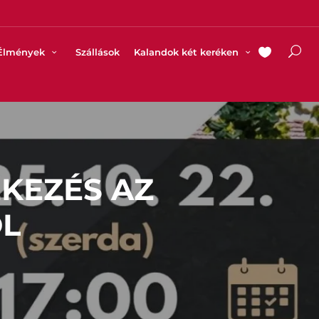
Élmények
Szállások
Kalandok két keréken
ÉKEZÉS AZ
ŐL