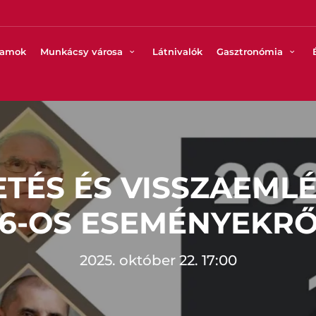
ramok
Munkácsy városa
Látnivalók
Gasztronómia
TÉS ÉS VISSZAEML
6-OS ESEMÉNYEKR
2025. október 22. 17:00