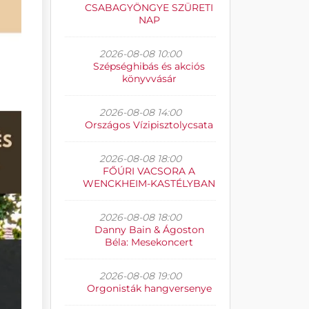
CSABAGYÖNGYE SZÜRETI
NAP
2026-08-08 10:00
Szépséghibás és akciós
könyvvásár
2026-08-08 14:00
Országos Vízipisztolycsata
2026-08-08 18:00
FŐÚRI VACSORA A
WENCKHEIM-KASTÉLYBAN
2026-08-08 18:00
Danny Bain & Ágoston
Béla: Mesekoncert
2026-08-08 19:00
Orgonisták hangversenye