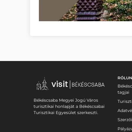
RÓLU
Békésc
tagjai
Békéscsaba Megyei Jogú Város
Turiszt
turisztikai honlapját a Békéscsabai
Adatvé
Turisztikai Egyesület szerkeszti.
Szerző
Pályáz