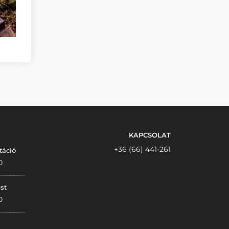
KAPCSOLAT
+36 (66) 441-261
táció
0
st
0