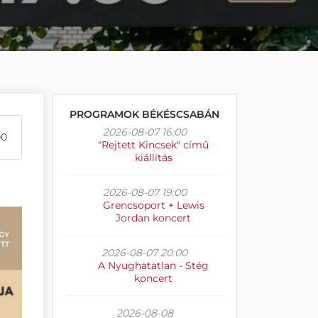
PROGRAMOK BÉKÉSCSABÁN
2026-08-07 16:00
00
"Rejtett Kincsek" című
kiállítás
2026-08-07 19:00
Grencsoport + Lewis
Jordan koncert
2026-08-07 20:00
A Nyughatatlan - Stég
koncert
2026-08-08