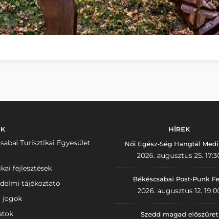
NK
HÍREK
sabai Turisztikai Egyesület
Női Egész-Ség Hangtál Medi
2026. augusztus 25. 17:3
ikai fejlesztések
Békéscsabai Post-Punk Fe
delmi tájékoztató
2026. augusztus 12. 19:0
i jogok
atok
Szedd magad előszüret