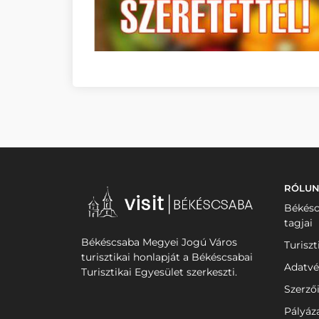
RÓLU
Békésc
tagjai
Békéscsaba Megyei Jogú Város
Turiszt
turisztikai honlapját a Békéscsabai
Adatvé
Turisztikai Egyesület szerkeszti.
Szerző
Pályáz