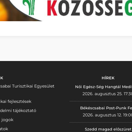
NK
HÍREK
sabai Turisztikai Egyesület
Női Egész-Ség Hangtál Medi
2026. augusztus 25. 17:3
ikai fejlesztések
Békéscsabai Post-Punk Fe
delmi tájékoztató
2026. augusztus 12. 19:0
i jogok
atok
Szedd magad előszüret