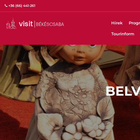
+36 (66) 441-261
Hírek
Prog
Tourinform
BEL