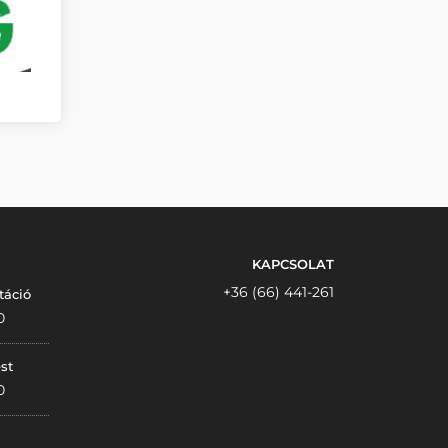
KAPCSOLAT
+36 (66) 441-261
táció
0
st
0