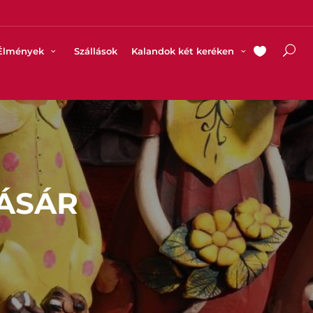
Élmények
Szállások
Kalandok két keréken
ÁSÁR