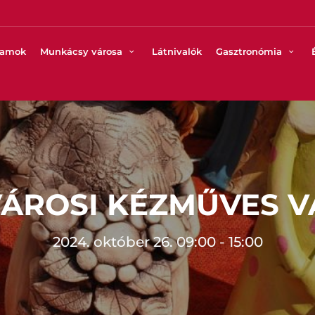
ramok
Munkácsy városa
Látnivalók
Gasztronómia
VÁROSI KÉZMŰVES V
2024. október 26. 09:00 - 15:00