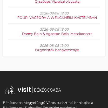
Országos Vízipisztolycsata
2026-08-08 18:00
FŐÚRI VACSORA A WENCKHEIM-KASTÉLYBAN
2026-08-08 18:00
Danny Bain & Ágoston Béla: Mesekoncert
2026-08-08 19:00
Orgonisták hangversenye
Békéscsaba Megyei Jogú Város turisztikai honlapját a
Békéscsabai Turisztikai Egyesület szerkeszti.